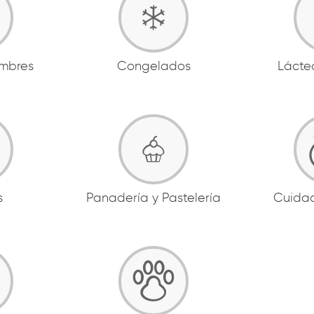
ambres
Congelados
Lácte
s
Panadería y Pastelería
Cuida