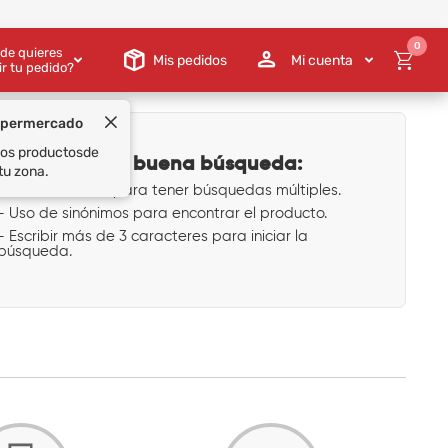
0
de quieres
Mis pedidos
Mi cuenta
ir tu pedido?
Tips para una buena búsqueda:
- Uso de comas para tener búsquedas múltiples.
- Uso de sinónimos para encontrar el producto.
- Escribir más de 3 caracteres para iniciar la
búsqueda.