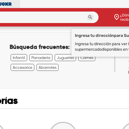
¿Dón
recib
Búsqueda frecuentes:
Infantil
Panadería
Juguetes
Carnes
Accesorios
Abarrotes
rías