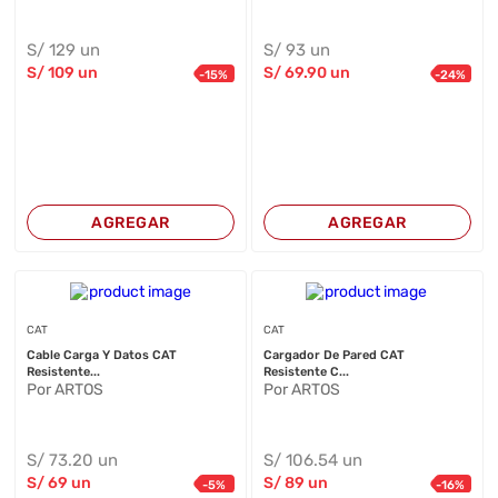
S/
129
un
S/
93
un
S/
109
un
S/
69
.90
un
-
15
%
-
24
%
AGREGAR
AGREGAR
CAT
CAT
Cable Carga Y Datos CAT
Cargador De Pared CAT
Resistente...
Resistente C...
Por ARTOS
Por ARTOS
S/
73
.20
un
S/
106
.54
un
S/
69
un
S/
89
un
-
5
%
-
16
%