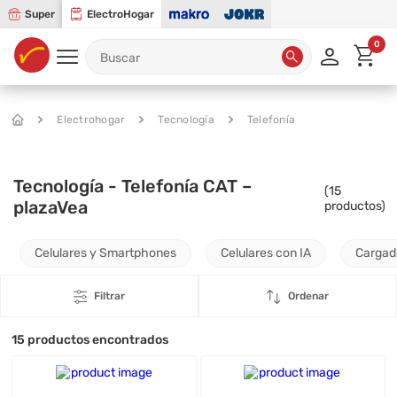
Super
ElectroHogar
0
Electrohogar
Tecnología
Telefonía
Tecnología - Telefonía CAT –
(
15
plazaVea
productos)
Celulares y Smartphones
Celulares con IA
Cargad
Filtrar
Ordenar
15
productos encontrados