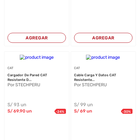
AGREGAR
AGREGAR
CAT
CAT
Cargador De Pared CAT
Cable Carga Y Datos CAT
Resistente D...
Resistente...
Por STECHPERU
Por STECHPERU
S/
93
un
S/
99
un
S/
69
.90
un
S/
69
un
-
24
%
-
30
%