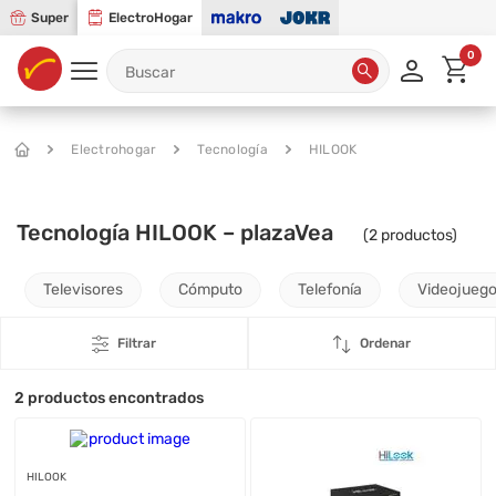
Super
ElectroHogar
0
Electrohogar
Tecnología
HILOOK
Tecnología HILOOK – plazaVea
(
2
productos)
Televisores
Cómputo
Telefonía
Videojueg
Filtrar
Ordenar
2
productos encontrados
HILOOK