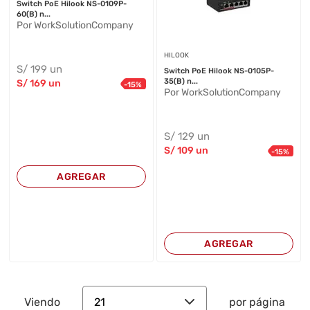
Switch PoE Hilook NS-0109P-
60(B) n...
Por WorkSolutionCompany
HILOOK
S/
199
un
Switch PoE Hilook NS-0105P-
35(B) n...
S/
169
un
-
15
%
Por WorkSolutionCompany
S/
129
un
S/
109
un
-
15
%
AGREGAR
AGREGAR
21
Viendo
por página