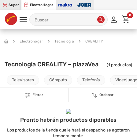
Super
ElectroHogar
0
Electrohogar
Tecnología
CREALITY
Tecnología CREALITY – plazaVea
(
1
productos)
Televisores
Cómputo
Telefonía
Videojueg
Filtrar
Ordenar
Pronto habrán productos diponibles
Los productos de la tienda que le hará el despacho se agotaron
temporalmente.