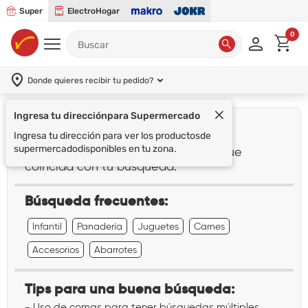
Super
ElectroHogar
0
Donde quieres recibir tu pedido?
Ingresa tu dirección
para Supermercado
¡Lo sentimos!
Ingresa tu dirección para ver los productos
de
supermercado
disponibles en tu zona.
No encontramos ningún resultado que
coincida con tu búsqueda:
""
Búsqueda frecuentes:
Infantil
Panadería
Juguetes
Carnes
Accesorios
Abarrotes
Tips para una buena búsqueda:
- Uso de comas para tener búsquedas múltiples.