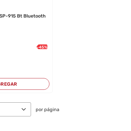
 SP-915 Bt Bluetooth
-
45
%
GREGAR
por página