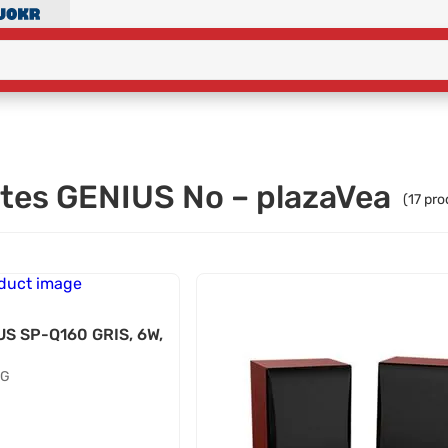
ntes GENIUS No – plazaVea
(
17
pro
S SP-Q160 GRIS, 6W,
NG