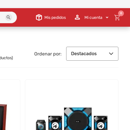
0
Mis pedidos
Mi cuenta
Destacados
Ordenar por:
ductos)