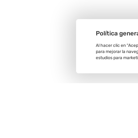
Política gener
Al hacer clic en “Ace
para mejorar la navega
estudios para market
Recojo en
tienda