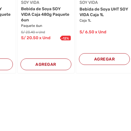
SOY VIDA
SOY VIDA
Y
Bebida de Soya SOY
Bebida de Soya UHT SOY
quete
VIDA Caja 480g Paquete
VIDA Caja 1L
6un
Caja 1L
Paquete 6un
S/
6
.50
x Und
S/
23
.40
x Und
S/
20
.50
x Und
-
12
%
AGREGAR
AGREGAR