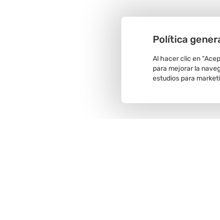
Política gener
Al hacer clic en “Ace
para mejorar la navega
estudios para market
Recojo en
tienda