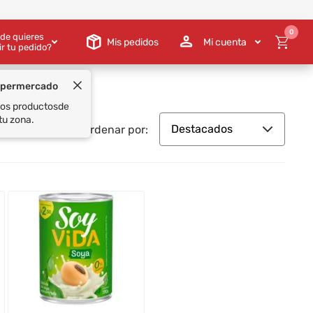
0
de quieres
Mis pedidos
Mi cuenta
ir tu pedido?
upermercado
 los productos
de
tu zona.
Destacados
Ordenar por: