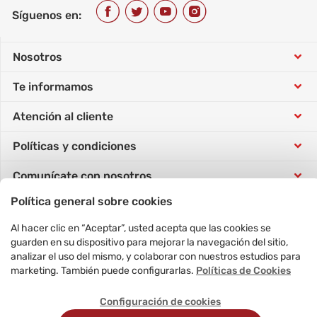
Síguenos en:
Nosotros
Te informamos
Conócenos
Atención al cliente
Tarjeta Sip
Trabaja con nosotros
Políticas y condiciones
Tutorial de compra
Concursos
Responsabilidad social
Comunícate con nosotros
Política de datos personales
Horarios atención telefónica
Vende con nosotros
Nuestras tiendas
Política general sobre cookies
Conoce y gestiona tus pedidos
Formulario Derecho ARCO
Preguntas frecuentes
Cyber Days
en un solo clic
Ventas corporativas
Al hacer clic en “Aceptar”, usted acepta que las cookies se
Ir a Mis Pedidos
guarden en su dispositivo para mejorar la navegación del sitio,
Condiciones de promociones
Cambios y devoluciones
Razón Social: Compañía Food Retail S.A.C.
Cyber Wow
analizar el uso del mismo, y colaborar con nuestros estudios para
Resuelve tus dudas con Vea
RUC: 20608300393
marketing. También puede configurarlas.
Políticas de Cookies
Ir a WhatsApp
Términos y condiciones
Comprobante electrónico oriente
Cyber Monday
Configuración de cookies
Visítanos