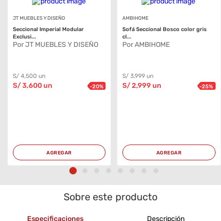
JT MUEBLES Y DISEÑO
AMBIHOME
Seccional Imperial Modular
Sofá Seccional Bosco color gris
Exclusi...
cl...
Por JT MUEBLES Y DISEÑO
Por AMBIHOME
S/
4,500
un
S/
3,999
un
S/
3,600
un
S/
2,999
un
-
20
%
-
25
%
AGREGAR
AGREGAR
Sobre este producto
Especificaciones
Descripción