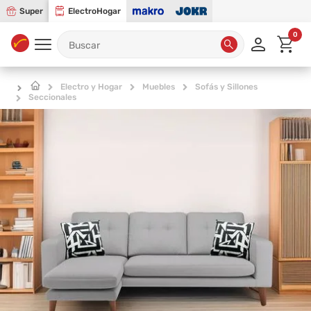
Super
ElectroHogar
0
Electro y Hogar
Muebles
Sofás y Sillones
Seccionales