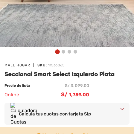
MALL HOGAR
|
SKU:
11536065
Seccional Smart Select Izquierdo Plata
S/
3,099
.00
Precio de lista
S/
Online
1,759
.00
-43%
Calcula tus cuotas con tarjeta Sip