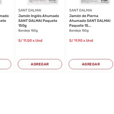
SANT DALMAI
SANT DALMAI
umado
Jamón Inglés Ahumado
Jamón de Pierna
uete
SANT DALMAI Paquete
Ahumado SANT DALMAI
150g
Paquete 15...
Bandeja 150g
Bandeja 150g
S/
11
.50
x Und
S/
11
.90
x Und
AGREGAR
AGREGAR