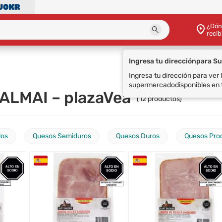
¿Dón
recib
Ingresa tu dirección
para S
Ingresa tu dirección para ver
supermercado
disponibles en 
ALMAI – plazaVea
(
12
productos)
dos
Quesos Semiduros
Quesos Duros
Quesos Pro