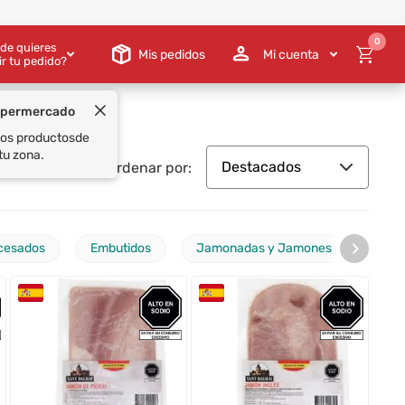
0
de quieres
Mis pedidos
Mi cuenta
ir tu pedido?
upermercado
 los productos
de
tu zona.
Destacados
Ordenar por:
›
cesados
Embutidos
Jamonadas y Jamones Cocidos