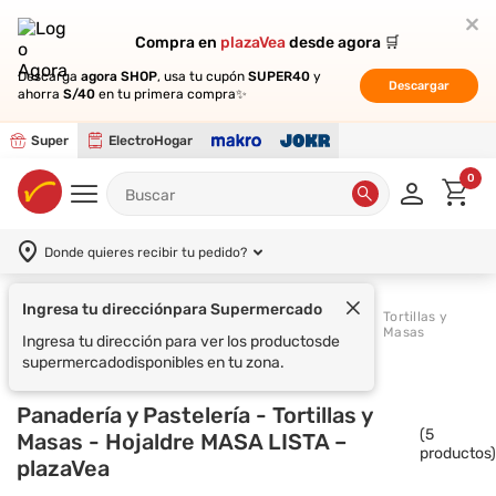
Compra en
Compra en
plazaVea
plazaVea
desde agora 🛒
desde agora 🛒
Descarga
Descarga
agora SHOP
agora SHOP
, usa tu cupón
, usa tu cupón
SUPER40
SUPER40
y
y
Descargar
Descargar
ahorra
ahorra
S/40
S/40
en tu primera compra✨
en tu primera compra✨
Super
ElectroHogar
0
Donde quieres recibir tu pedido?
Ingresa tu dirección
para Supermercado
Panadería y
Tortillas y
Supermercado
Pastelería
Masas
Ingresa tu dirección para ver los productos
de
supermercado
disponibles en tu zona.
Panadería y Pastelería - Tortillas y
(
5
Masas - Hojaldre MASA LISTA –
productos)
plazaVea