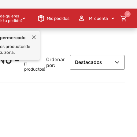
0
de quieres
Mis pedidos
Mi cuenta
ir tu pedido?
upermercado
 los productos
de
tu zona.
INO –
Ordenar
Destacados
(
1
por:
productos)