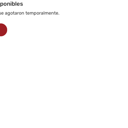
iponibles
 se agotaron temporalmente.
s