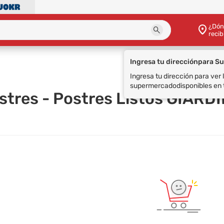
¿Dón
recib
Ingresa tu dirección
para S
Ingresa tu dirección para ver
supermercado
disponibles en 
ostres - Postres Listos GIARD