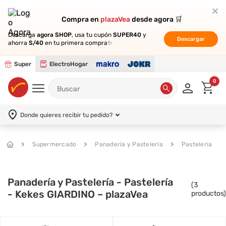
Compra en
Compra en
plazaVea
plazaVea
desde agora 🛒
desde agora 🛒
Descarga
Descarga
agora SHOP
agora SHOP
, usa tu cupón
, usa tu cupón
SUPER40
SUPER40
y
y
Descargar
Descargar
ahorra
ahorra
S/40
S/40
en tu primera compra✨
en tu primera compra✨
Super
ElectroHogar
0
Donde quieres recibir tu pedido?
Supermercado
Panadería y Pastelería
Pastelería
Panadería y Pastelería - Pastelería
(
3
- Kekes GIARDINO – plazaVea
productos)