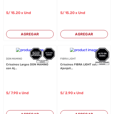
S/
15
.20
x Und
S/
15
.20
x Und
AGREGAR
AGREGAR
DON MAMINO
FIBRA LIGHT
Crissinos Largos DON MAMINO
Crissinos FIBRA LIGHT con
con Aj...
Ajonjolí...
S/
7
.90
x Und
S/
2
.90
x Und