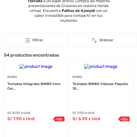
Tostada
a un super precio. Compra las mejores
presentaciones de Crissinos en nuestra tienda
virtual. Encuentra
Palitos de Ajonjolí
con un
sabor irresistible para compartir en tus
reuniones
Filtrar
Ordenar
54
productos encontrados
BIMBO
BIMBO
Tostadas Integrales BIMBO Cero
Tostadas BIMBO Clásicas Paquete
Cer...
10...
S/
8
.90
x Und
S/
7
.90
x Und
S/
7
.90
x Und
S/
6
.90
x Und
-
11
%
-
12
%