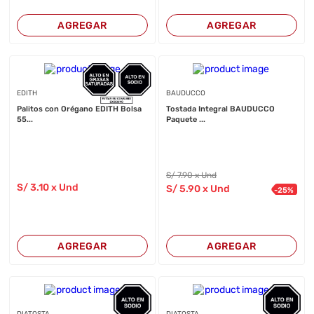
AGREGAR
AGREGAR
EDITH
BAUDUCCO
Palitos con Orégano EDITH Bolsa
Tostada Integral BAUDUCCO
55...
Paquete ...
S/
7
.90
x Und
S/
3
.10
x Und
S/
5
.90
x Und
-
25
%
AGREGAR
AGREGAR