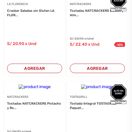
LA FLORENCIA
NATCRACKERS
Cracker Saladas sin Gluten LA
Tostadas NATCRACKERS Datiles y
FLOR...
Alm...
S/
24
.90
x Und
S/
20
.90
x Und
S/
22
.40
x Und
-
10
%
AGREGAR
AGREGAR
NATCRACKERS
TOSTAGRILL
Tostadas NATCRACKERS Pistacho
Tostada Integral TOSTAGRILL
y Ro...
Paquet...
S/
24
.90
x Und