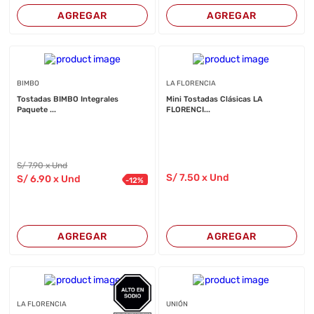
AGREGAR
AGREGAR
BIMBO
LA FLORENCIA
Tostadas BIMBO Integrales
Mini Tostadas Clásicas LA
Paquete ...
FLORENCI...
S/
7
.90
x Und
S/
7
.50
x Und
S/
6
.90
x Und
-
12
%
AGREGAR
AGREGAR
LA FLORENCIA
UNIÓN