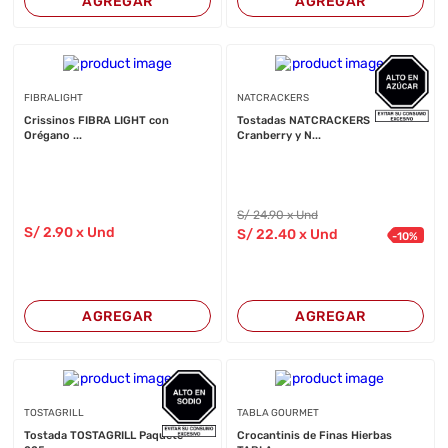
AGREGAR
AGREGAR
FIBRALIGHT
NATCRACKERS
Crissinos FIBRA LIGHT con
Tostadas NATCRACKERS
Orégano ...
Cranberry y N...
S/
24
.90
x Und
S/
2
.90
x Und
S/
22
.40
x Und
-
10
%
AGREGAR
AGREGAR
TOSTAGRILL
TABLA GOURMET
Tostada TOSTAGRILL Paquete
Crocantinis de Finas Hierbas