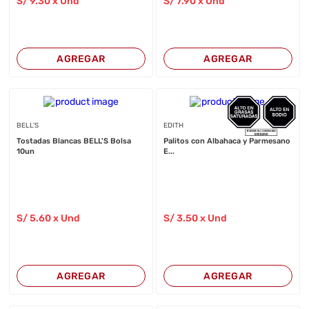
S/
9
.30
x Und
S/
7
.90
x Und
AGREGAR
AGREGAR
BELL'S
EDITH
Tostadas Blancas BELL'S Bolsa
Palitos con Albahaca y Parmesano
10un
E...
S/
5
.60
x Und
S/
3
.50
x Und
AGREGAR
AGREGAR