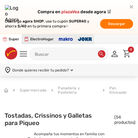
Compra en
Compra en
plazaVea
plazaVea
desde agora 🛒
desde agora 🛒
Descarga
Descarga
agora SHOP
agora SHOP
, usa tu cupón
, usa tu cupón
SUPER40
SUPER40
y
y
Descargar
Descargar
ahorra
ahorra
S/40
S/40
en tu primera compra✨
en tu primera compra✨
Super
ElectroHogar
0
Donde quieres recibir tu pedido?
Panadería y
Pan
Supermercado
Pastelería
Envasado
Tostadas, Crissinos y Galletas
(
54
para Piqueo
productos)
Acompaña tus momentos en familia con