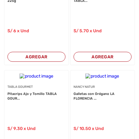
225g
TABLA...
S/
6
x Und
S/
5
.70
x Und
AGREGAR
AGREGAR
TABLA GOURMET
NANCY NATUR
Pitacrips Ajo y Tomillo TABLA
Galletas con Orégano LA
GOUR...
FLORENCIA ...
S/
9
.30
x Und
S/
10
.50
x Und