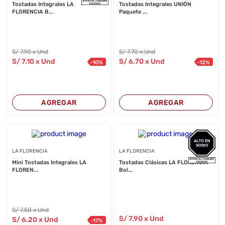
Tostadas Integrales LA
Tostadas Integrales UNIÓN
FLORENCIA B...
Paquete ...
S/
7
.90
x Und
S/
7
.70
x Und
S/
7
.10
x Und
S/
6
.70
x Und
-
10
%
-
12
%
AGREGAR
AGREGAR
LA FLORENCIA
LA FLORENCIA
Mini Tostadas Integrales LA
Tostadas Clásicas LA FLORENCIA
FLOREN...
Bol...
S/
7
.50
x Und
S/
7
.90
x Und
S/
6
.20
x Und
-
17
%