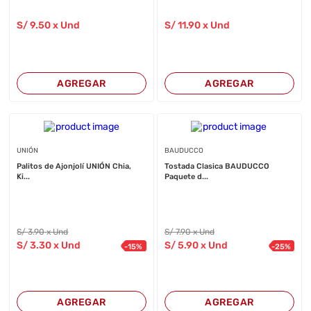
S/
9
.50
x Und
S/
11
.90
x Und
AGREGAR
AGREGAR
UNIÓN
BAUDUCCO
Palitos de Ajonjolí UNIÓN Chia,
Tostada Clasica BAUDUCCO
Ki...
Paquete d...
S/
3
.90
x Und
S/
7
.90
x Und
S/
3
.30
x Und
S/
5
.90
x Und
-
15
%
-
25
%
AGREGAR
AGREGAR