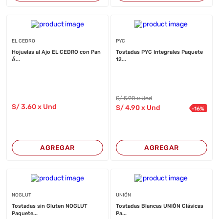
EL CEDRO
PYC
Hojuelas al Ajo EL CEDRO con Pan
Tostadas PYC Integrales Paquete
Á...
12...
S/
5
.90
x Und
S/
3
.60
x Und
S/
4
.90
x Und
-
16
%
AGREGAR
AGREGAR
NOGLUT
UNIÓN
Tostadas sin Gluten NOGLUT
Tostadas Blancas UNIÓN Clásicas
Paquete...
Pa...