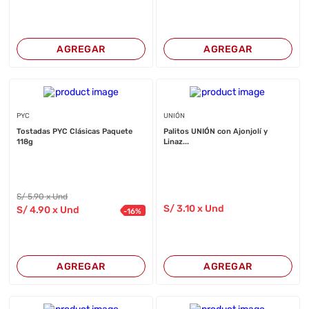
AGREGAR
AGREGAR
PYC
UNIÓN
Tostadas PYC Clásicas Paquete
Palitos UNIÓN con Ajonjolí y
118g
Linaz...
S/
5
.90
x Und
S/
3
.10
x Und
S/
4
.90
x Und
-
16
%
AGREGAR
AGREGAR