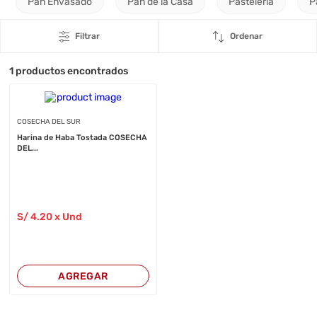
Pan Envasado
Pan de la Casa
Pastelería
P
Filtrar
Ordenar
1
productos encontrados
COSECHA DEL SUR
Harina de Haba Tostada COSECHA
DEL...
S/
4
.20
x Und
AGREGAR