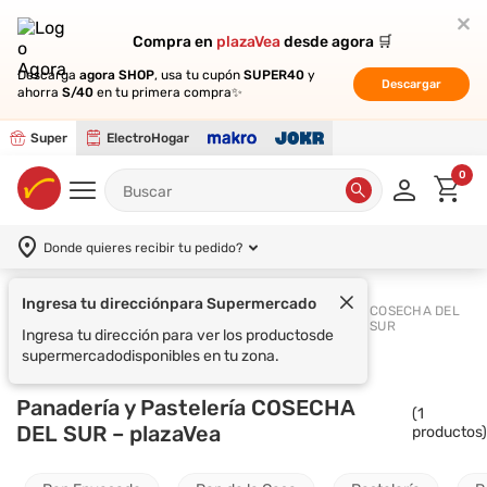
Compra en
Compra en
plazaVea
plazaVea
desde agora 🛒
desde agora 🛒
Descarga
Descarga
agora SHOP
agora SHOP
, usa tu cupón
, usa tu cupón
SUPER40
SUPER40
y
y
Descargar
Descargar
ahorra
ahorra
S/40
S/40
en tu primera compra✨
en tu primera compra✨
Super
ElectroHogar
0
Donde quieres recibir tu pedido?
Panadería y
COSECHA DEL
Supermercado
Pastelería
SUR
Panadería y Pastelería COSECHA
(
1
DEL SUR – plazaVea
productos)