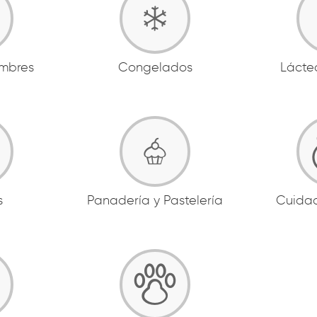
ambres
Congelados
Lácte
s
Panadería y Pastelería
Cuida