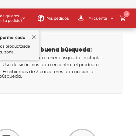
0
de quieres
Mis pedidos
Mi cuenta
ir tu pedido?
upermercado
 los productos
de
Tips para una buena búsqueda:
tu zona.
- Uso de comas para tener búsquedas múltiples.
- Uso de sinónimos para encontrar el producto.
- Escribir más de 3 caracteres para iniciar la
búsqueda.