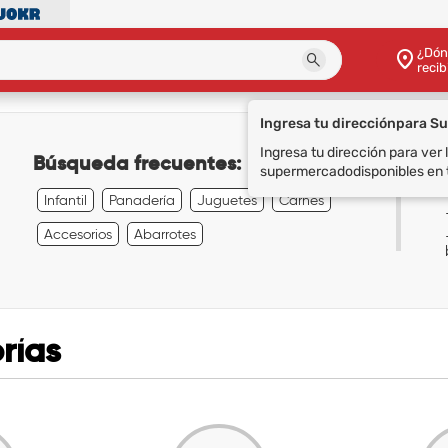
¿Dón
recib
Ingresa tu dirección
para S
Ingresa tu dirección para ver
Búsqueda frecuentes:
supermercado
disponibles en 
Infantil
Panadería
Juguetes
Carnes
Accesorios
Abarrotes
rías