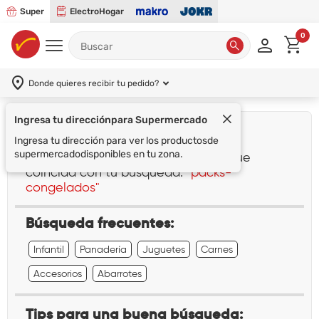
Super
ElectroHogar
0
Donde quieres recibir tu pedido?
Ingresa tu dirección
para Supermercado
¡Lo sentimos!
Ingresa tu dirección para ver los productos
de
supermercado
disponibles en tu zona.
No encontramos ningún resultado que
coincida con tu búsqueda:
"packs-
congelados"
Búsqueda frecuentes:
Infantil
Panadería
Juguetes
Carnes
Accesorios
Abarrotes
Tips para una buena búsqueda: