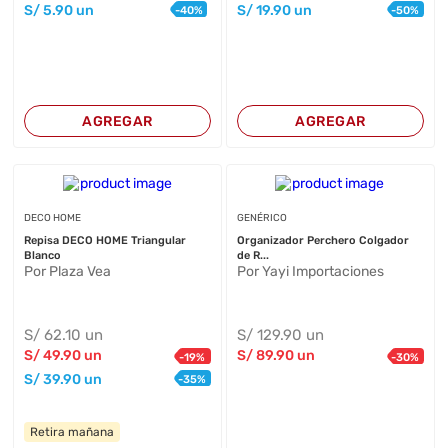
S/
5
.90
un
S/
19
.90
un
-
40
%
-
50
%
AGREGAR
AGREGAR
DECO HOME
GENÉRICO
Repisa DECO HOME Triangular
Organizador Perchero Colgador
Blanco
de R...
Por Plaza Vea
Por Yayi Importaciones
S/
62
.10
un
S/
129
.90
un
S/
49
.90
un
S/
89
.90
un
-
19
%
-
30
%
S/
39
.90
un
-
35
%
Retira mañana