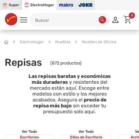
Super
ElectroHogar
0
Electrohogar
Muebles
Muebles de Oficina
Repisas
(
872
productos)
Las repisas baratas y económicas
más duraderas
y resistentes del
mercado están aquí. Escoge entre
modelos con estilo y los mejores
acabados. Asegura el
precio de
repisa más bajo
sin exceder tu
presupuesto solo aquí.
Ver Todo
Ver Todo
Ve
Escritorios
Sillas de Escritorio
Arch