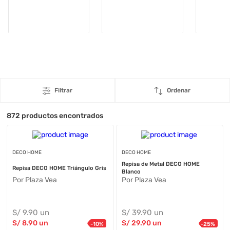
Filtrar
Ordenar
872
productos encontrados
DECO HOME
DECO HOME
Repisa de Metal DECO HOME
Repisa DECO HOME Triángulo Gris
Blanco
Por Plaza Vea
Por Plaza Vea
S/
9
.90
un
S/
39
.90
un
S/
8
.90
un
S/
29
.90
un
-
10
%
-
25
%