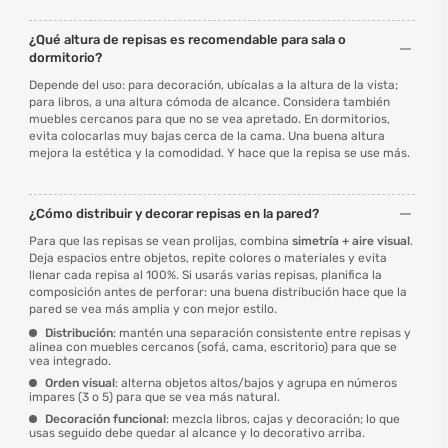
¿Qué altura de repisas es recomendable para sala o
dormitorio?
Depende del uso: para decoración, ubícalas a la altura de la vista;
para libros, a una altura cómoda de alcance. Considera también
muebles cercanos para que no se vea apretado. En dormitorios,
evita colocarlas muy bajas cerca de la cama. Una buena altura
mejora la estética y la comodidad. Y hace que la repisa se use más.
¿Cómo distribuir y decorar repisas en la pared?
Para que las repisas se vean prolijas, combina
simetría + aire visual
.
Deja espacios entre objetos, repite colores o materiales y evita
llenar cada repisa al 100%. Si usarás varias repisas, planifica la
composición antes de perforar: una buena distribución hace que la
pared se vea más amplia y con mejor estilo.
Distribución
: mantén una separación consistente entre repisas y
alinea con muebles cercanos (sofá, cama, escritorio) para que se
vea integrado.
Orden visual
: alterna objetos altos/bajos y agrupa en números
impares (3 o 5) para que se vea más natural.
Decoración funcional
: mezcla libros, cajas y decoración; lo que
usas seguido debe quedar al alcance y lo decorativo arriba.