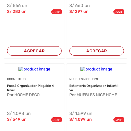
S/
566
un
S/
660
un
S/
283
un
S/
297
un
-
50
%
-
55
%
AGREGAR
AGREGAR
HOOME DECO
MUEBLES NICE HOME
Pack2 Organizador Plegable 4
Estantería Organizador Infantil
Nivel...
Va...
Por HOOME DECO
Por MUEBLES NICE HOME
S/
1,098
un
S/
1,599
un
S/
549
un
S/
1,099
un
-
50
%
-
31
%