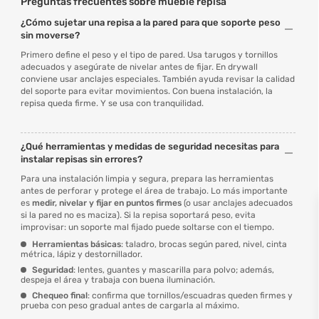
Preguntas frecuentes sobre mueble repisa
¿Cómo sujetar una repisa a la pared para que soporte peso
sin moverse?
Primero define el peso y el tipo de pared. Usa tarugos y tornillos
adecuados y asegúrate de nivelar antes de fijar. En drywall
conviene usar anclajes especiales. También ayuda revisar la calidad
del soporte para evitar movimientos. Con buena instalación, la
repisa queda firme. Y se usa con tranquilidad.
¿Qué herramientas y medidas de seguridad necesitas para
instalar repisas sin errores?
Para una instalación limpia y segura, prepara las herramientas
antes de perforar y protege el área de trabajo. Lo más importante
es
medir, nivelar y fijar en puntos firmes
(o usar anclajes adecuados
si la pared no es maciza). Si la repisa soportará peso, evita
improvisar: un soporte mal fijado puede soltarse con el tiempo.
Herramientas básicas
: taladro, brocas según pared, nivel, cinta
métrica, lápiz y destornillador.
Seguridad
: lentes, guantes y mascarilla para polvo; además,
despeja el área y trabaja con buena iluminación.
Chequeo final
: confirma que tornillos/escuadras queden firmes y
prueba con peso gradual antes de cargarla al máximo.