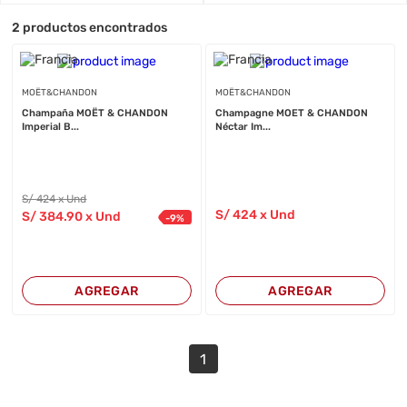
2
productos encontrados
MOËT&CHANDON
MOËT&CHANDON
Champaña MOËT & CHANDON
Champagne MOET & CHANDON
Imperial B...
Néctar Im...
S/
424
x Und
S/
424
x Und
S/
384
.90
x Und
-
9
%
AGREGAR
AGREGAR
1