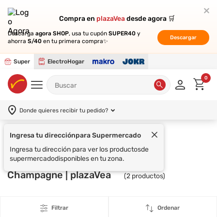
Compra en
Compra en
plazaVea
plazaVea
desde agora 🛒
desde agora 🛒
Descarga
Descarga
agora SHOP
agora SHOP
, usa tu cupón
, usa tu cupón
SUPER40
SUPER40
y
y
Descargar
Descargar
ahorra
ahorra
S/40
S/40
en tu primera compra✨
en tu primera compra✨
Super
ElectroHogar
0
Donde quieres recibir tu pedido?
Ingresa tu dirección
para Supermercado
Supermercado
MOËT&CHANDON
Ingresa tu dirección para ver los productos
de
supermercado
disponibles en tu zona.
Champagne | plazaVea
(
2
productos)
Filtrar
Ordenar