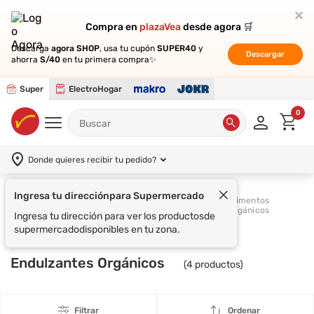
Compra en
Compra en
plazaVea
plazaVea
desde agora 🛒
desde agora 🛒
Descarga
Descarga
agora SHOP
agora SHOP
, usa tu cupón
, usa tu cupón
SUPER40
SUPER40
y
y
Descargar
Descargar
ahorra
ahorra
S/40
S/40
en tu primera compra✨
en tu primera compra✨
Super
ElectroHogar
0
Donde quieres recibir tu pedido?
Ingresa tu dirección
para Supermercado
Mercado
Alimentos
Supermercado
Saludable
Orgánicos
Ingresa tu dirección para ver los productos
de
supermercado
disponibles en tu zona.
Endulzantes Orgánicos
(
4
productos)
Filtrar
Ordenar