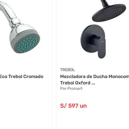
TREBOL
 Eco Trebol Cromado
Mezcladora de Ducha Monoco
Trebol Oxford ...
Por Promart
S/
597
un