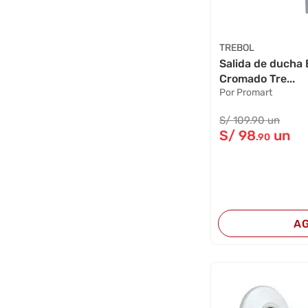
TREBOL
Salida de ducha 
Cromado Tre...
Por Promart
S/
109
.90
un
S/
98
un
.90
A