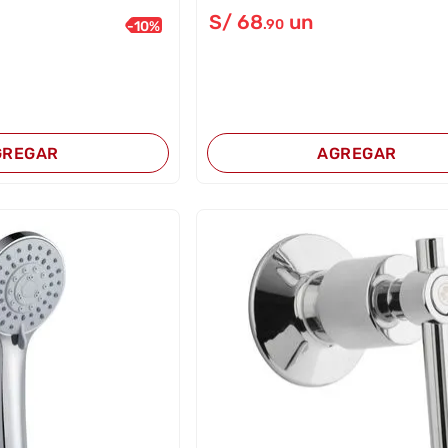
S/
68
un
.90
-
10
%
GREGAR
AGREGAR