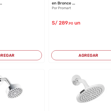
..
en Bronce ...
Por Promart
S/
289
un
.90
GREGAR
AGREGAR