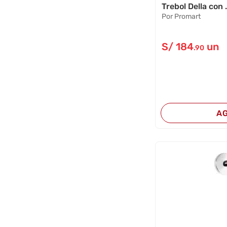
Trebol Della con .
Por Promart
S/
184
un
.90
A