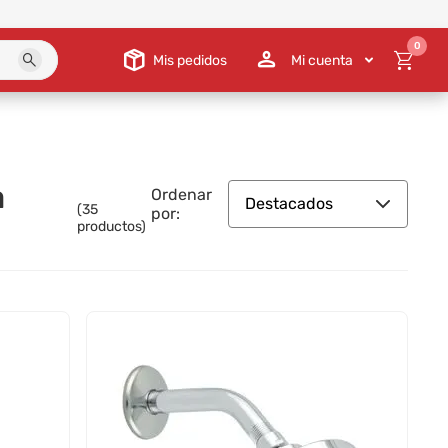
0
Mis pedidos
Mi cuenta
a
Ordenar
Destacados
(
35
por:
productos)