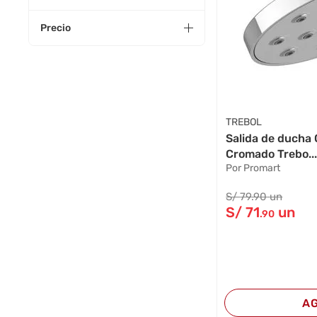
Precio
TREBOL
Salida de ducha 
Cromado Trebo..
Por Promart
S/
79
.90
un
S/
71
un
.90
A