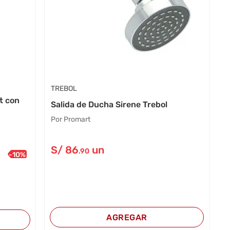
TREBOL
t con
Salida de Ducha Sirene Trebol
Por Promart
S/
86
un
.90
-
10
%
AGREGAR