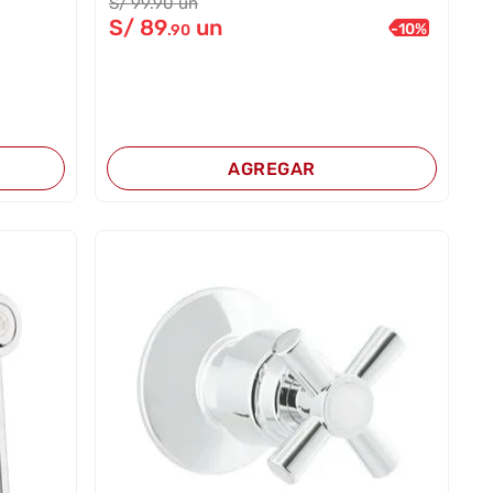
S/
99
.90
un
S/
89
un
-
10
%
.90
AGREGAR