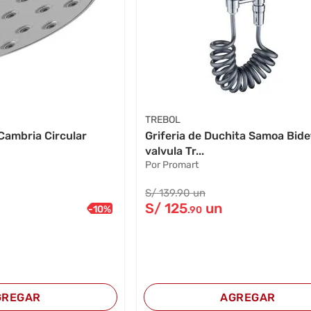
TREBOL
Cambria Circular
Griferia de Duchita Samoa Bide
.
valvula Tr...
Por Promart
S/
139
.90
un
S/
125
un
-
10
%
.90
GREGAR
AGREGAR