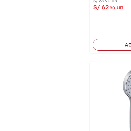
S/
69
.90
un
S/
62
un
.90
A