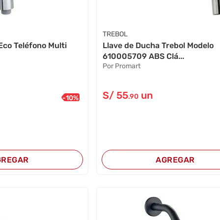
TREBOL
Eco Teléfono Multi
Llave de Ducha Trebol Modelo
610005709 ABS Clá...
Por Promart
S/
55
un
.90
-
10
%
GREGAR
AGREGAR