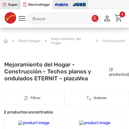
Super
ElectroHogar
0
Mejoramiento del
Electrohogar
Construcción
Hogar
Mejoramiento del Hogar -
(
2
Construcción - Techos planos y
productos)
ondulados ETERNIT – plazaVea
Filtrar
Ordenar
2
productos encontrados