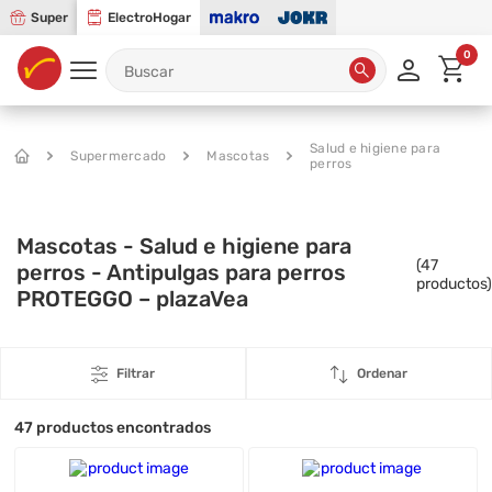
Super
ElectroHogar
0
Salud e higiene para
Supermercado
Mascotas
perros
Mascotas - Salud e higiene para
(
47
perros - Antipulgas para perros
productos)
PROTEGGO – plazaVea
Filtrar
Ordenar
47
productos encontrados