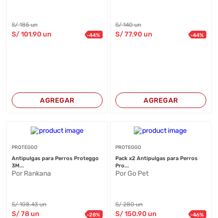
S/
185
un
S/
140
un
S/
101
.90
un
S/
77
.90
un
-
44
%
-
44
%
AGREGAR
AGREGAR
PROTEGGO
PROTEGGO
Antipulgas para Perros Proteggo
Pack x2 Antipulgas para Perros
3M...
Pro...
Por Rankana
Por Go Pet
S/
108
.43
un
S/
280
un
S/
78
un
S/
150
.90
un
-
28
%
-
46
%