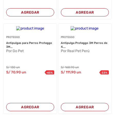
AGREGAR
AGREGAR
PROTEGGO
PROTEGGO
Antipulgas para Perros Proteggo
Antipulga Proteggo 3M Perros de
3M...
4....
Por Go Pet
Por Real Pet Perú
S/
130
un
S/
168
.90
un
S/
70
.90
un
S/
111
.90
un
-
45
%
-
33
%
AGREGAR
AGREGAR