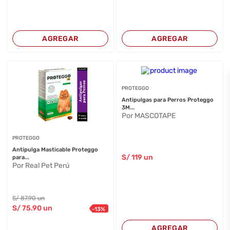
AGREGAR
AGREGAR
PROTEGGO
Antipulgas para Perros Proteggo
3M...
Por MASCOTAPE
PROTEGGO
Antipulga Masticable Proteggo
S/
119
un
para...
Por Real Pet Perú
S/
87
.90
un
S/
75
.90
un
-
13
%
AGREGAR