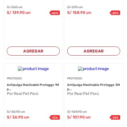
S/
260
un
S/
290
un
S/
139
.90
un
S/
158
.90
un
-
46
%
-
45
%
AGREGAR
AGREGAR
PROTEGGO
PROTEGGO
Antipulga Masticable Proteggo 1M
Antipulga Masticable Proteggo 3M
p...
p...
Por Real Pet Perú
Por Real Pet Perú
S/
42
.90
un
S/
124
.90
un
S/
36
.90
un
S/
107
.90
un
-
13
%
-
13
%