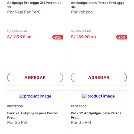
Antipulga Proteggo 3M Perros de
Antipulgas para Perros Proteggo
10...
3M...
Por Real Pet Perú
Por Yohzoo
S/
171
.90
un
S/
199
.90
un
S/
115
.90
un
S/
159
.90
un
-
32
%
-
20
%
AGREGAR
AGREGAR
PROTEGGO
PROTEGGO
Pack x2 Antipulgas para Perros
Pack x2 Antipulgas para Perros
Pro...
Pro...
Por Go Pet
Por Go Pet