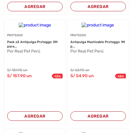
AGREGAR
AGREGAR
PROTEGGO
PROTEGGO
Pack x2 Antipulga Proteggo 3M
Antipulga Masticable Proteggo 1M
para...
p...
Por Real Pet Perú
Por Real Pet Perú
S/
181
.90
un
S/
63
.90
un
S/
157
.90
un
S/
54
.90
un
-
13
%
-
14
%
AGREGAR
AGREGAR