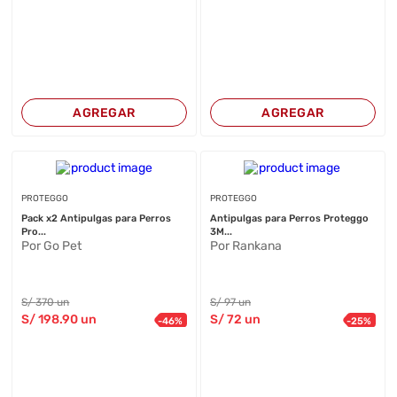
AGREGAR
AGREGAR
PROTEGGO
PROTEGGO
Pack x2 Antipulgas para Perros
Antipulgas para Perros Proteggo
Pro...
3M...
Por Go Pet
Por Rankana
S/
370
un
S/
97
un
S/
198
.90
un
S/
72
un
-
46
%
-
25
%