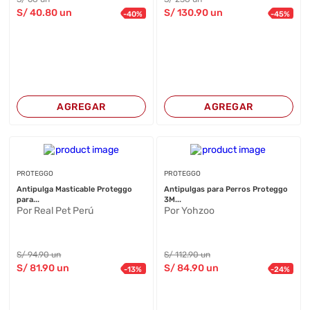
S/
40
.80
un
S/
130
.90
un
-
40
%
-
45
%
AGREGAR
AGREGAR
PROTEGGO
PROTEGGO
Antipulga Masticable Proteggo
Antipulgas para Perros Proteggo
para...
3M...
Por Real Pet Perú
Por Yohzoo
S/
94
.90
un
S/
112
.90
un
S/
81
.90
un
S/
84
.90
un
-
13
%
-
24
%