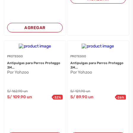
AGREGAR
PROTEGGO
PROTEGGO
Antipulgas para Perros Proteggo
Antipulgas para Perros Proteggo
3M...
3M...
Por Yohzoo
Por Yohzoo
S/
162
.90
un
S/
121
.90
un
S/
109
.90
un
S/
89
.90
un
-
32
%
-
26
%