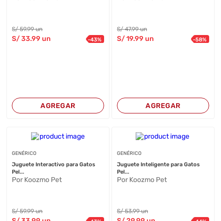
S/
59
.99
un
S/
47
.99
un
S/
33
.99
un
S/
19
.99
un
-
43
%
-
58
%
AGREGAR
AGREGAR
GENÉRICO
GENÉRICO
Juguete Interactivo para Gatos
Juguete Inteligente para Gatos
Pel...
Pel...
Por Koozmo Pet
Por Koozmo Pet
S/
59
.99
un
S/
53
.99
un
S/
33
.99
un
S/
29
.99
un