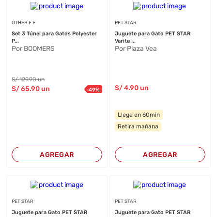
OTHER F F
PET STAR
Set 3 Túnel para Gatos Polyester
Juguete para Gato PET STAR
P...
Varita ...
Por BOOMERS
Por Plaza Vea
S/
129
.90
un
S/
4
.90
un
S/
65
.90
un
-
49
%
Llega en 60min
Retira mañana
AGREGAR
AGREGAR
PET STAR
PET STAR
Juguete para Gato PET STAR
Juguete para Gato PET STAR