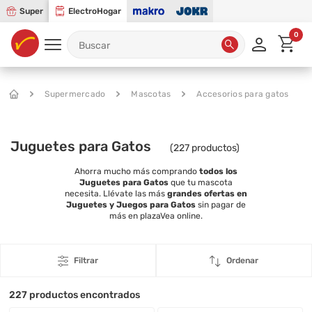
Super
ElectroHogar
0
Supermercado
Mascotas
Accesorios para gatos
Juguetes para Gatos
(
227
productos)
Ahorra mucho más comprando
todos los
Juguetes para Gatos
que tu mascota
necesita. Llévate las más
grandes ofertas en
Juguetes y Juegos para Gatos
sin pagar de
más en plazaVea online.
Filtrar
Ordenar
227
productos encontrados