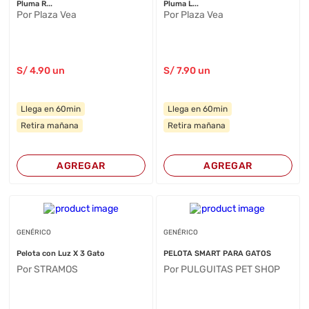
Pluma R...
Pluma L...
Por Plaza Vea
Por Plaza Vea
S/
4
.90
un
S/
7
.90
un
Llega en 60min
Llega en 60min
Retira mañana
Retira mañana
AGREGAR
AGREGAR
GENÉRICO
GENÉRICO
Pelota con Luz X 3 Gato
PELOTA SMART PARA GATOS
Por STRAMOS
Por PULGUITAS PET SHOP