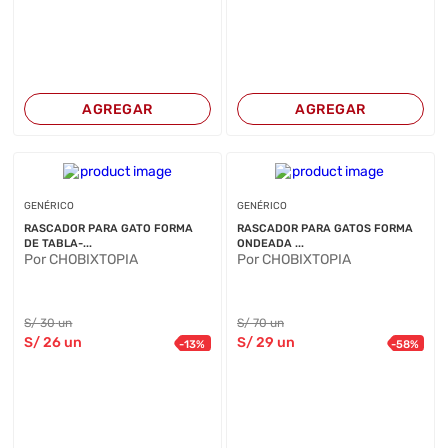
AGREGAR
AGREGAR
GENÉRICO
GENÉRICO
RASCADOR PARA GATO FORMA
RASCADOR PARA GATOS FORMA
DE TABLA-...
ONDEADA ...
Por CHOBIXTOPIA
Por CHOBIXTOPIA
S/
30
un
S/
70
un
S/
26
un
S/
29
un
-
13
%
-
58
%