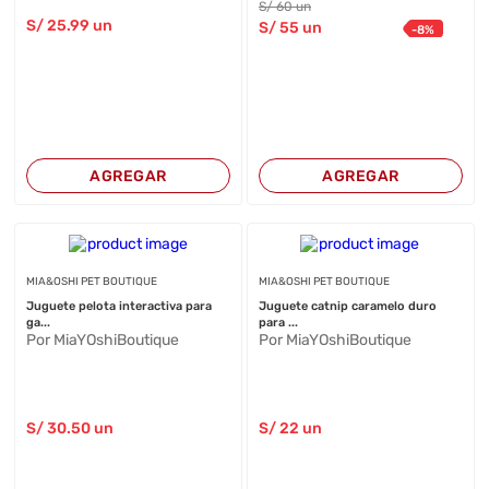
S/
60
un
S/
25
.99
un
S/
55
un
-
8
%
AGREGAR
AGREGAR
MIA&OSHI PET BOUTIQUE
MIA&OSHI PET BOUTIQUE
Juguete pelota interactiva para
Juguete catnip caramelo duro
ga...
para ...
Por MiaYOshiBoutique
Por MiaYOshiBoutique
S/
30
.50
un
S/
22
un