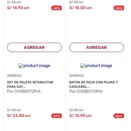
S/
25
un
S/
35
un
S/
14
.90
un
S/
15
.50
un
-
40
%
-
55
%
AGREGAR
AGREGAR
GENÉRICO
GENÉRICO
SET DE PELOTA INTERACTIVA
RATON DE PAJA CON PLUMA Y
PARA GAT...
CASCABEL...
Por CHOBIXTOPIA
Por CHOBIXTOPIA
S/
35
un
S/
25
un
S/
24
.80
un
S/
13
.90
un
-
29
%
-
44
%