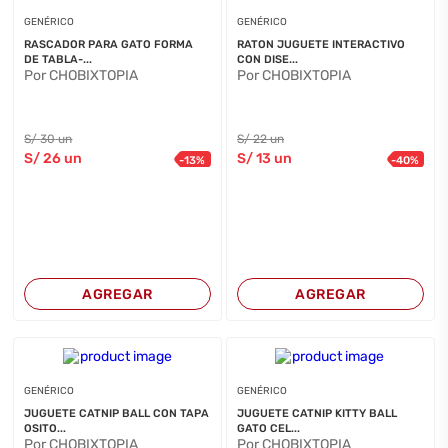
GENÉRICO
GENÉRICO
RASCADOR PARA GATO FORMA
RATON JUGUETE INTERACTIVO
DE TABLA-...
CON DISE...
Por CHOBIXTOPIA
Por CHOBIXTOPIA
S/
30
un
S/
22
un
S/
26
un
S/
13
un
-
13
%
-
40
%
AGREGAR
AGREGAR
GENÉRICO
GENÉRICO
JUGUETE CATNIP BALL CON TAPA
JUGUETE CATNIP KITTY BALL
OSITO...
GATO CEL...
Por CHOBIXTOPIA
Por CHOBIXTOPIA