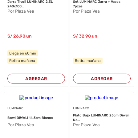
Jarra Tivoli LUMINARC 2.3L
Set LUMINARC Jarra + Vasos
240x100...
7pzas
Por Plaza Vea
Por Plaza Vea
S/
26
.90
un
S/
32
.90
un
Llega en 60min
Retira mañana
Retira mañana
AGREGAR
AGREGAR
LUMINARC
LUMINARC
Plato Bajo LUMINARC 25cm Diwali
Bowl DIWALI 14.5cm Blanco
Ne...
Por Plaza Vea
Por Plaza Vea