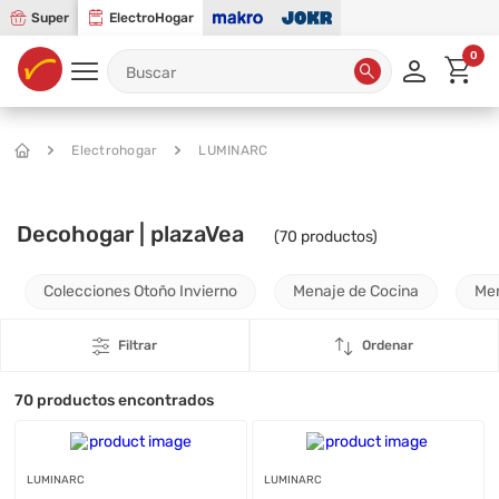
Super
ElectroHogar
0
Electrohogar
LUMINARC
Decohogar | plazaVea
(
70
productos)
Colecciones Otoño Invierno
Menaje de Cocina
Me
Filtrar
Ordenar
70
productos encontrados
LUMINARC
LUMINARC