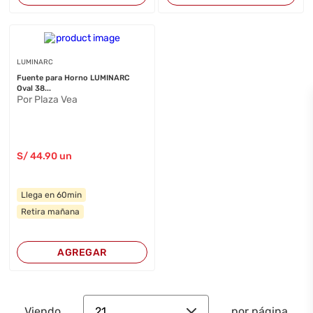
LUMINARC
Fuente para Horno LUMINARC
Oval 38...
Por Plaza Vea
S/
44
.90
un
Llega en 60min
Retira mañana
AGREGAR
21
Viendo
por página