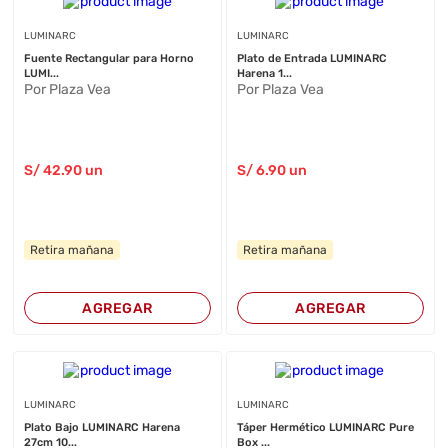
LUMINARC
LUMINARC
Fuente Rectangular para Horno
Plato de Entrada LUMINARC
LUMI...
Harena 1...
Por Plaza Vea
Por Plaza Vea
S/
42
.90
un
S/
6
.90
un
Retira mañana
Retira mañana
AGREGAR
AGREGAR
LUMINARC
LUMINARC
Plato Bajo LUMINARC Harena
Táper Hermético LUMINARC Pure
27cm 10...
Box ...