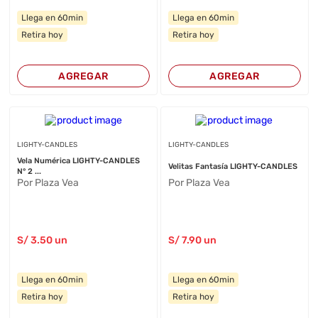
Llega en 60min
Llega en 60min
Retira hoy
Retira hoy
AGREGAR
AGREGAR
LIGHTY-CANDLES
LIGHTY-CANDLES
Vela Numérica LIGHTY-CANDLES
Velitas Fantasía LIGHTY-CANDLES
N° 2 ...
Por Plaza Vea
Por Plaza Vea
S/
3
.50
un
S/
7
.90
un
Llega en 60min
Llega en 60min
Retira hoy
Retira hoy