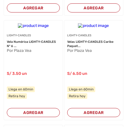
AGREGAR
AGREGAR
LIGHTY-CANDLES
LIGHTY-CANDLES
Vela Numérica LIGHTY-CANDLES
Velas LIGHTY-CANDLES Caribe
N° 6 ...
Paquet...
Por Plaza Vea
Por Plaza Vea
S/
3
.50
un
S/
6
.50
un
Llega en 60min
Llega en 60min
Retira hoy
Retira hoy
AGREGAR
AGREGAR