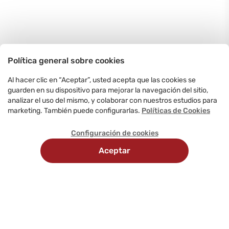
Política general sobre cookies
Al hacer clic en “Aceptar”, usted acepta que las cookies se
guarden en su dispositivo para mejorar la navegación del sitio,
analizar el uso del mismo, y colaborar con nuestros estudios para
marketing. También puede configurarlas.
Políticas de Cookies
Configuración de cookies
Aceptar