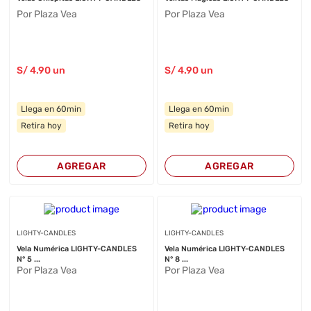
Por Plaza Vea
Por Plaza Vea
S/
4
.90
un
S/
4
.90
un
Llega en 60min
Llega en 60min
Retira hoy
Retira hoy
AGREGAR
AGREGAR
LIGHTY-CANDLES
LIGHTY-CANDLES
Vela Numérica LIGHTY-CANDLES
Vela Numérica LIGHTY-CANDLES
N° 5 ...
N° 8 ...
Por Plaza Vea
Por Plaza Vea