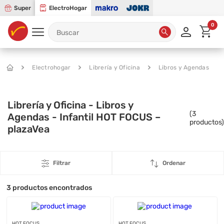
Super
ElectroHogar
0
Electrohogar
Librería y Oficina
Libros y Agendas
Librería y Oficina - Libros y
(
3
Agendas - Infantil HOT FOCUS –
productos)
plazaVea
Filtrar
Ordenar
3
productos encontrados
HOT FOCUS
HOT FOCUS