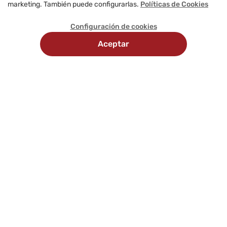
marketing. También puede configurarlas.
Políticas de Cookies
Configuración de cookies
Aceptar
Recojo
Delivery
Métodos
en
programado
de
tienda
pago
Comunícate con nosotros
Síguenos en: