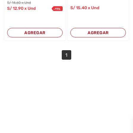
S/
14
.60
x Und
S/
15
.40
x Und
S/
12
.90
x Und
-
11
%
AGREGAR
AGREGAR
1