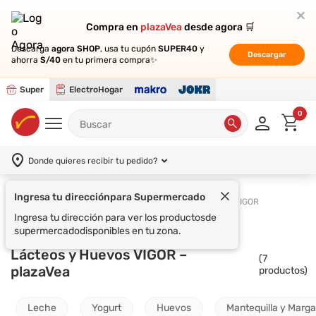
Compra en
Compra en
plazaVea
plazaVea
desde agora 🛒
desde agora 🛒
Descarga
Descarga
agora SHOP
agora SHOP
, usa tu cupón
, usa tu cupón
SUPER40
SUPER40
y
y
Descargar
Descargar
ahorra
ahorra
S/40
S/40
en tu primera compra✨
en tu primera compra✨
Super
ElectroHogar
0
Donde quieres recibir tu pedido?
Ingresa tu dirección
para Supermercado
Supermercado
Lácteos y Huevos
VIGOR
Ingresa tu dirección para ver los productos
de
supermercado
disponibles en tu zona.
Lácteos y Huevos VIGOR –
(
7
plazaVea
productos)
Leche
Yogurt
Huevos
Mantequilla y Marga