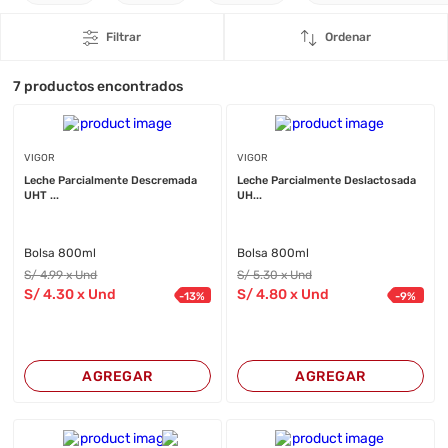
Filtrar
Ordenar
7
productos encontrados
VIGOR
VIGOR
Leche Parcialmente Descremada
Leche Parcialmente Deslactosada
UHT ...
UH...
Bolsa 800ml
Bolsa 800ml
S/
4
.99
x Und
S/
5
.30
x Und
S/
4
.30
x Und
S/
4
.80
x Und
-
13
%
-
9
%
AGREGAR
AGREGAR