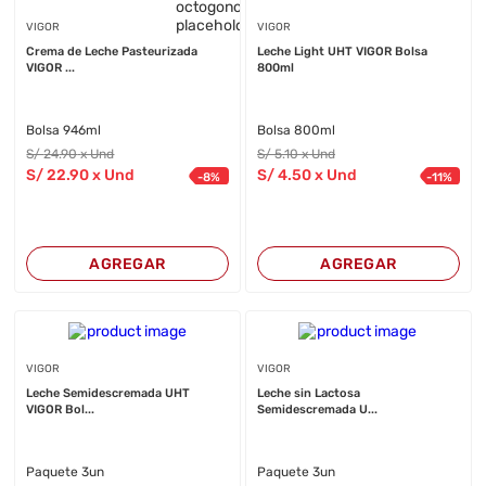
VIGOR
VIGOR
Crema de Leche Pasteurizada
Leche Light UHT VIGOR Bolsa
VIGOR ...
800ml
Bolsa 946ml
Bolsa 800ml
S/
24
.90
x Und
S/
5
.10
x Und
S/
22
.90
x Und
S/
4
.50
x Und
-
8
%
-
11
%
AGREGAR
AGREGAR
VIGOR
VIGOR
Leche Semidescremada UHT
Leche sin Lactosa
VIGOR Bol...
Semidescremada U...
Paquete 3un
Paquete 3un