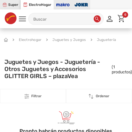
Super
ElectroHogar
0
Electrohogar
Juguetes y Juegos
Juguetería
Juguetes y Juegos - Juguetería -
(
1
Otros Juguetes y Accesorios
productos)
GLITTER GIRLS – plazaVea
Filtrar
Ordenar
Pronto habrán productos diponibles