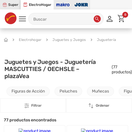
Super
ElectroHogar
0
Electrohogar
Juguetes y Juegos
Juguetería
Juguetes y Juegos - Juguetería
(
77
MASCUTTIES / OECHSLE –
productos)
plazaVea
Figuras de Acción
Peluches
Muñecas
Figu
Filtrar
Ordenar
77
productos encontrados