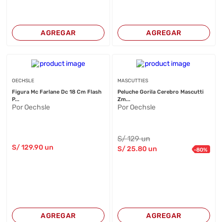
AGREGAR
AGREGAR
OECHSLE
MASCUTTIES
Figura Mc Farlane Dc 18 Cm Flash
Peluche Gorila Cerebro Mascutti
P...
Zm...
Por Oechsle
Por Oechsle
S/
129
un
S/
129
.90
un
S/
25
.80
un
-
80
%
AGREGAR
AGREGAR