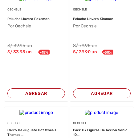
OECHSLE
OECHSLE
Peluche Llavero Pokemon
Peluche Llavero Kimmon
Por Oechsle
Por Oechsle
S/
39
.95
un
S/
79
.95
un
S/
33
.95
un
S/
39
.90
un
-
15
%
-
50
%
AGREGAR
AGREGAR
OECHSLE
OECHSLE
Carro De Juguete Hot Wheels
Pack X3 Figuras De Acción Sonic
Themed...
10...