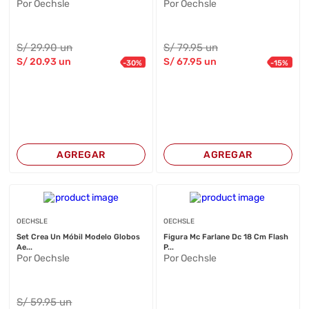
Por Oechsle
Por Oechsle
S/
29
.90
un
S/
79
.95
un
S/
20
.93
un
S/
67
.95
un
-
30
%
-
15
%
AGREGAR
AGREGAR
OECHSLE
OECHSLE
Set Crea Un Móbil Modelo Globos
Figura Mc Farlane Dc 18 Cm Flash
Ae...
P...
Por Oechsle
Por Oechsle
S/
59
.95
un