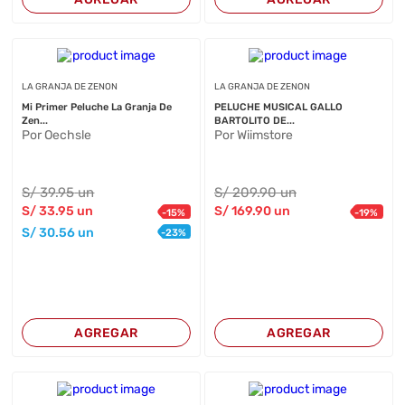
LA GRANJA DE ZENON
LA GRANJA DE ZENON
Mi Primer Peluche La Granja De
PELUCHE MUSICAL GALLO
Zen...
BARTOLITO DE...
Por Oechsle
Por Wiimstore
S/
39
.95
un
S/
209
.90
un
S/
33
.95
un
S/
169
.90
un
-
15
%
-
19
%
S/
30
.56
un
-
23
%
AGREGAR
AGREGAR