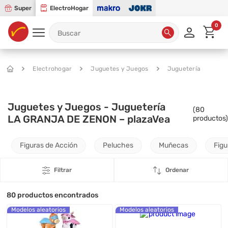
Super
ElectroHogar
0
Electrohogar
Juguetes y Juegos
Juguetería
Juguetes y Juegos - Juguetería
(
80
LA GRANJA DE ZENON – plazaVea
productos)
Figuras de Acción
Peluches
Muñecas
Figu
Filtrar
Ordenar
80
productos encontrados
Modelos aleatorios
Modelos aleatorios