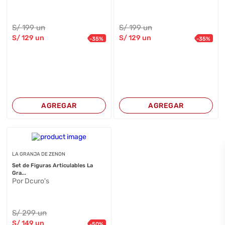
S/
199
un
S/
199
un
S/
129
un
S/
129
un
-
35
%
-
35
%
AGREGAR
AGREGAR
LA GRANJA DE ZENON
Set de Figuras Articulables La
Gra...
Por Dcuro's
S/
299
un
S/
149
un
-
50
%