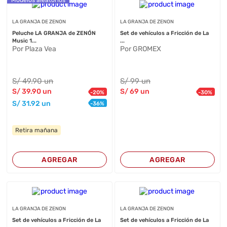
Modelos aleatorios
LA GRANJA DE ZENON
LA GRANJA DE ZENON
Peluche LA GRANJA de ZENÓN
Set de vehículos a Fricción de La
Music 1...
...
Por Plaza Vea
Por GROMEX
S/
49
.90
un
S/
99
un
S/
39
.90
un
S/
69
un
-
20
%
-
30
%
S/
31
.92
un
-
36
%
Retira mañana
AGREGAR
AGREGAR
LA GRANJA DE ZENON
LA GRANJA DE ZENON
Set de vehículos a Fricción de La
Set de vehículos a Fricción de La