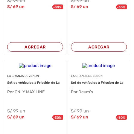
S/
99
un
S/
99
un
S/
69
un
S/
69
un
-
30
%
-
30
%
AGREGAR
AGREGAR
LA GRANJA DE ZENON
LA GRANJA DE ZENON
Set de vehículos a Fricción de La
Set de vehículos a Fricción de La
...
...
Por ONLY MAX LINE
Por Dcuro's
S/
99
un
S/
99
un
S/
69
un
S/
69
un
-
30
%
-
30
%