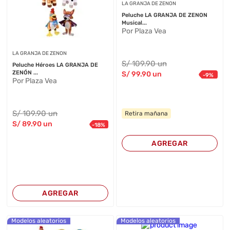
LA GRANJA DE ZENON
Peluche LA GRANJA DE ZENON
Musical...
Por Plaza Vea
LA GRANJA DE ZENON
S/
109
.90
un
Peluche Héroes LA GRANJA DE
ZENÓN ...
S/
99
.90
un
-
9
%
Por Plaza Vea
S/
109
.90
un
Retira mañana
S/
89
.90
un
-
18
%
AGREGAR
AGREGAR
Modelos aleatorios
Modelos aleatorios