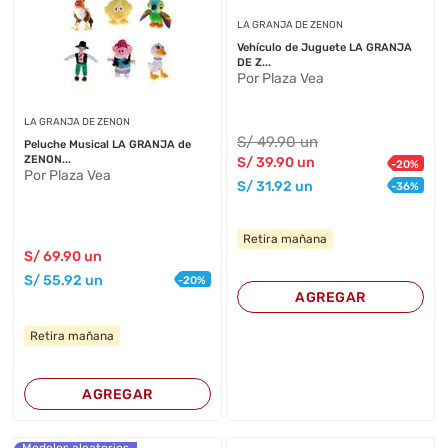
LA GRANJA DE ZENON
Vehículo de Juguete LA GRANJA
DE Z...
Por Plaza Vea
LA GRANJA DE ZENON
S/
49
.90
un
Peluche Musical LA GRANJA de
ZENON...
S/
39
.90
un
-
20
%
Por Plaza Vea
S/
31
.92
un
-
36
%
Retira mañana
S/
69
.90
un
S/
55
.92
un
-
20
%
AGREGAR
Retira mañana
AGREGAR