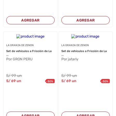
AGREGAR
AGREGAR
LA GRANJA DE ZENON
LA GRANJA DE ZENON
Set de vehículos a Fricción de La
Set de vehículos a Fricción de La
...
...
Por GRON PERU
Por jatariy
S/
99
un
S/
99
un
S/
69
un
S/
69
un
-
30
%
-
30
%
AGREGAR
AGREGAR