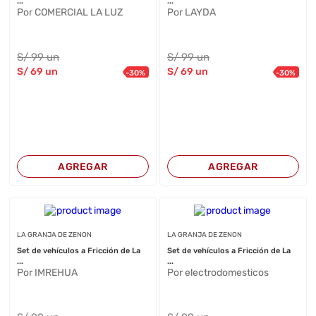
...
...
Por COMERCIAL LA LUZ
Por LAYDA
S/
99
un
S/
99
un
S/
69
un
S/
69
un
-
30
%
-
30
%
AGREGAR
AGREGAR
LA GRANJA DE ZENON
LA GRANJA DE ZENON
Set de vehículos a Fricción de La
Set de vehículos a Fricción de La
...
...
Por IMREHUA
Por electrodomesticos