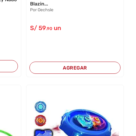
Blazin...
Por Oechsle
S/
59
un
.90
AGREGAR