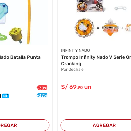
INFINITY NADO
Nado Batalla Punta
Trompo Infinity Nado V Serie Or
Cracking
Por Oechsle
S/
69
un
.90
-
30
%
-
37
%
GREGAR
AGREGAR