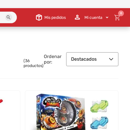
0
Mis pedidos
Mi cuenta
Ordenar
Destacados
(
36
por:
productos)