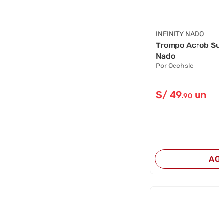
INFINITY NADO
Trompo Acrob Su
Nado
Por Oechsle
S/
49
un
.90
A