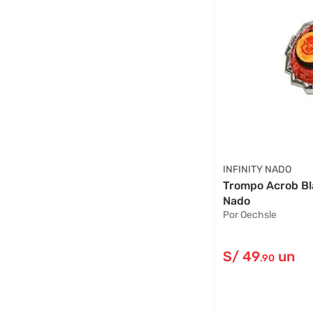
INFINITY NADO
Trompo Acrob Bla
Nado
Por Oechsle
S/
49
un
.90