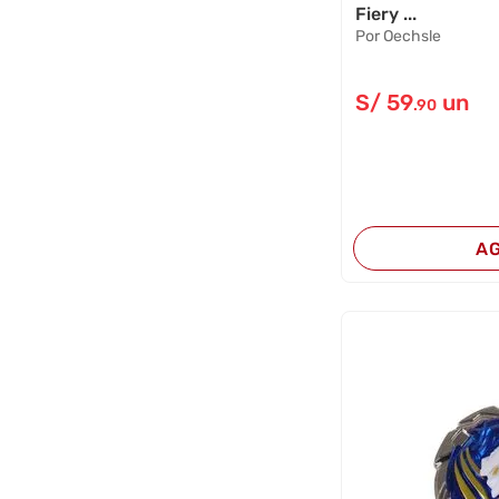
Fiery ...
Por Oechsle
S/
59
un
.90
A