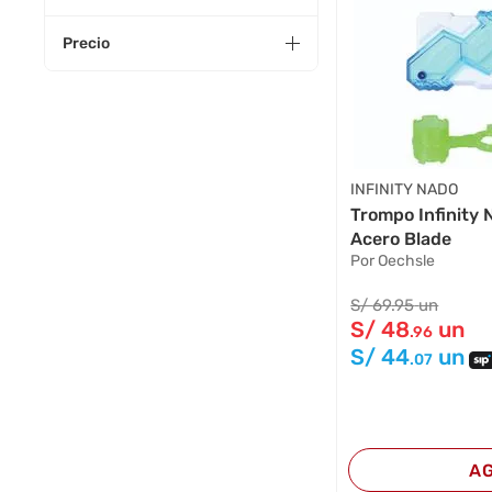
Precio
INFINITY NADO
Trompo Infinity 
Acero Blade
Por Oechsle
S/
69
.95
un
S/
48
un
.96
S/
44
un
.07
A