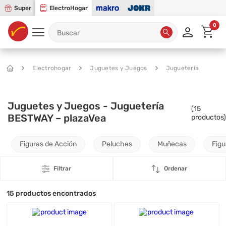
Super
ElectroHogar
0
Electrohogar
Juguetes y Juegos
Juguetería
Juguetes y Juegos - Juguetería
(
15
BESTWAY – plazaVea
productos)
Figuras de Acción
Peluches
Muñecas
Figu
Filtrar
Ordenar
15
productos encontrados