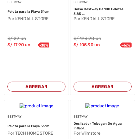
BESTWAY
BESTWAY
Bolsa Bestway De 100 Pelotas
Pelota para la Playa 51cm
5.85 ...
Por KENDALL STORE
Por KENDALL STORE
S/
29
un
S/
198
.90
un
S/
17
.90
un
S/
105
.90
un
-
38
%
-
46
%
AGREGAR
AGREGAR
BESTWAY
BESTWAY
Deslizador Tobogan De Agua
Pelota para la Playa 51cm
Inflabl...
Por TECH HOME STORE
Por Wiimstore