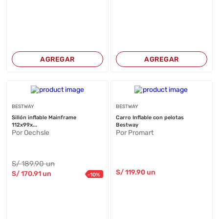
AGREGAR
AGREGAR
BESTWAY
BESTWAY
Sillón inflable Mainframe
Carro Inflable con pelotas
112x99x...
Bestway
Por Oechsle
Por Promart
S/
189
.90
un
S/
119
.90
un
S/
170
.91
un
-
10
%