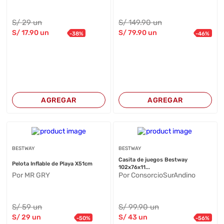
S/
29
un
S/
149
.90
un
S/
17
.90
un
S/
79
.90
un
-
38
%
-
46
%
AGREGAR
AGREGAR
BESTWAY
BESTWAY
Casita de juegos Bestway
Pelota Inflable de Playa X51cm
102x76x11...
Por MR GRY
Por ConsorcioSurAndino
S/
59
un
S/
99
.90
un
S/
29
un
S/
43
un
-
50
%
-
56
%