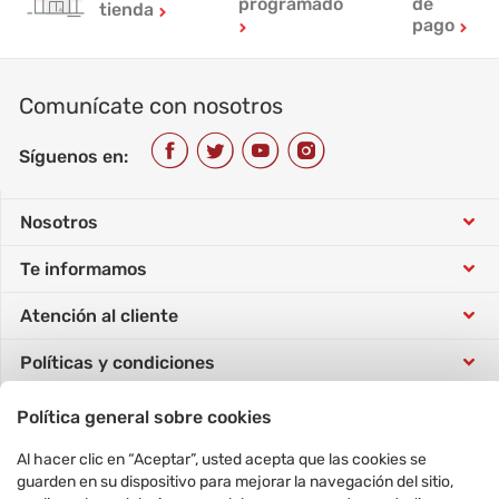
programado
de
tienda
pago
Comunícate con nosotros
Síguenos en:
Nosotros
Te informamos
Conócenos
Atención al cliente
Tarjeta Sip
Trabaja con nosotros
Políticas y condiciones
Tutorial de compra
Concursos
Responsabilidad social
Comunícate con nosotros
Política de datos personales
Política general sobre cookies
Horarios atención telefónica
Vende con nosotros
Nuestras tiendas
Al hacer clic en “Aceptar”, usted acepta que las cookies se
Conoce y gestiona tus pedidos
Formulario Derecho ARCO
Preguntas frecuentes
Cyber Days
guarden en su dispositivo para mejorar la navegación del sitio,
en un solo clic
Ventas corporativas