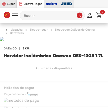
Super
ElectroHogar
0
plazaVea
Electrohogar
Electrodomésticos de Cocina
Cafeteras
DAEWOO
|
SKU:
Hervidor Inalámbrico Daewoo DEK-1308 1.7L
2
unidades disponibles
Métodos de pago:
Pago online con