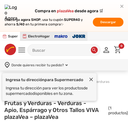
Compra en
Compra en
plazaVea
plazaVea
desde agora 🛒
desde agora 🛒
Descarga
Descarga
agora SHOP
agora SHOP
, usa tu cupón
, usa tu cupón
SUPER40
SUPER40
y
y
Descargar
Descargar
ahorra
ahorra
S/40
S/40
en tu primera compra✨
en tu primera compra✨
Super
ElectroHogar
0
Donde quieres recibir tu pedido?
Ingresa tu dirección
para Supermercado
Supermercado
Frutas y Verduras
Verduras
Ingresa tu dirección para ver los productos
de
supermercado
disponibles en tu zona.
Frutas y Verduras - Verduras -
(
1
Apio, Espárrago y Otros Tallos VIVA
productos)
plazaVea – plazaVea