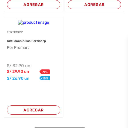
AGREGAR
AGREGAR
FERTICORP
Anti cochinillas Ferticorp
Por Promart
S/
32
.90
un
S/
29
.90
un
-
9
%
S/
26
.90
un
-
18
%
AGREGAR