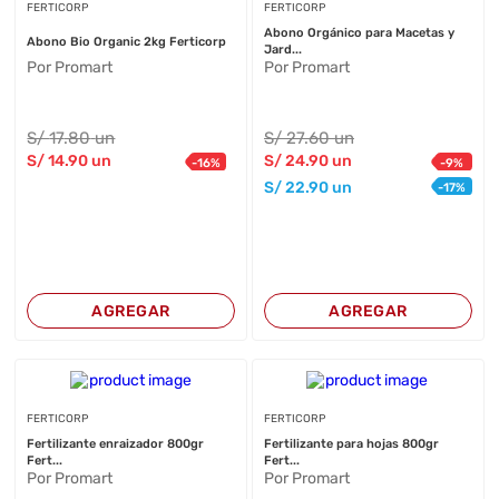
FERTICORP
FERTICORP
Abono Orgánico para Macetas y
Abono Bio Organic 2kg Ferticorp
Jard...
Por Promart
Por Promart
S/
17
.80
un
S/
27
.60
un
S/
14
.90
un
S/
24
.90
un
-
16
%
-
9
%
S/
22
.90
un
-
17
%
AGREGAR
AGREGAR
FERTICORP
FERTICORP
Fertilizante enraizador 800gr
Fertilizante para hojas 800gr
Fert...
Fert...
Por Promart
Por Promart