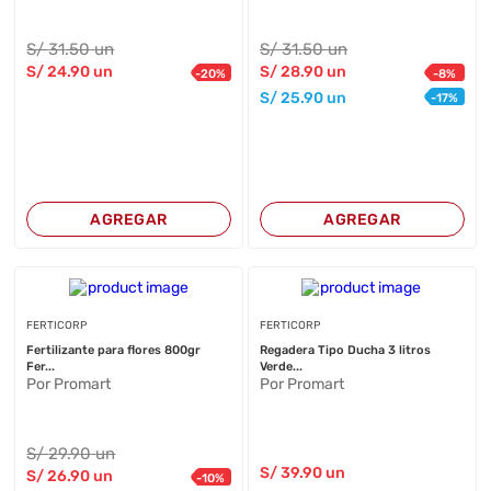
S/
31
.50
un
S/
31
.50
un
S/
24
.90
un
S/
28
.90
un
-
20
%
-
8
%
S/
25
.90
un
-
17
%
AGREGAR
AGREGAR
FERTICORP
FERTICORP
Fertilizante para flores 800gr
Regadera Tipo Ducha 3 litros
Fer...
Verde...
Por Promart
Por Promart
S/
29
.90
un
S/
39
.90
un
S/
26
.90
un
-
10
%