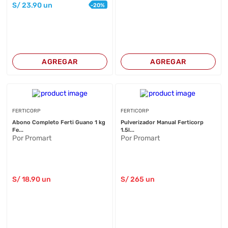
S/
23
.90
un
-
20
%
AGREGAR
AGREGAR
FERTICORP
FERTICORP
Abono Completo Ferti Guano 1 kg
Pulverizador Manual Ferticorp
Fe...
1.5l...
Por Promart
Por Promart
S/
18
.90
un
S/
265
un