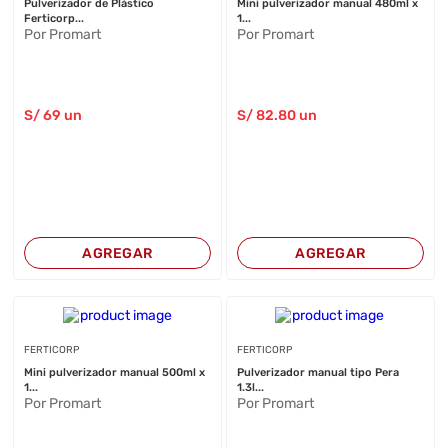
Pulverizador de Plástico
Mini pulverizador manual 480ml x
Ferticorp...
1...
Por Promart
Por Promart
S/
69
un
S/
82
.80
un
AGREGAR
AGREGAR
FERTICORP
FERTICORP
Mini pulverizador manual 500ml x
Pulverizador manual tipo Pera
1...
1.3l...
Por Promart
Por Promart