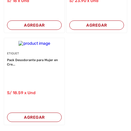
S/
16
x Und
S/
23
.90
x Und
AGREGAR
AGREGAR
ETIQUET
Pack Desodorante para Mujer en
Cre...
S/
18
.59
x Und
AGREGAR