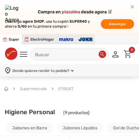
Compra en
Compra en
plazaVea
plazaVea
desde agora 🛒
desde agora 🛒
Descarga
Descarga
agora SHOP
agora SHOP
, usa tu cupón
, usa tu cupón
SUPER40
SUPER40
y
y
Descargar
Descargar
ahorra
ahorra
S/40
S/40
en tu primera compra✨
en tu primera compra✨
Super
ElectroHogar
0
Donde quieres recibir tu pedido?
Supermercado
ETIQUET
Higiene Personal
(
9
productos)
Jabones en Barra
Jabones Líquidos
Gel de Ducha