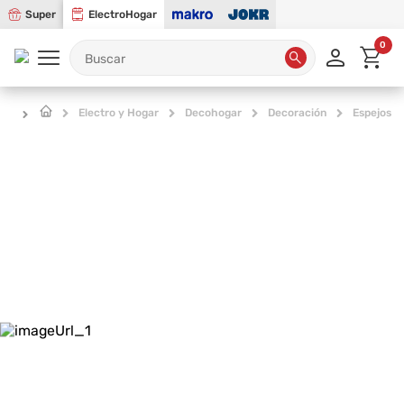
Super
ElectroHogar
0
Electro y Hogar
Decohogar
Decoración
Espejos