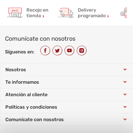
Recojo en
Delivery
tienda
programado
Comunícate con nosotros
Síguenos en:
Nosotros
Te informamos
Conócenos
Atención al cliente
Tarjeta Sip
Trabaja con nosotros
Políticas y condiciones
Tutorial de compra
Concursos
Responsabilidad social
Comunícate con nosotros
Política de datos personales
Horarios atención telefónica
Vende con nosotros
Nuestras tiendas