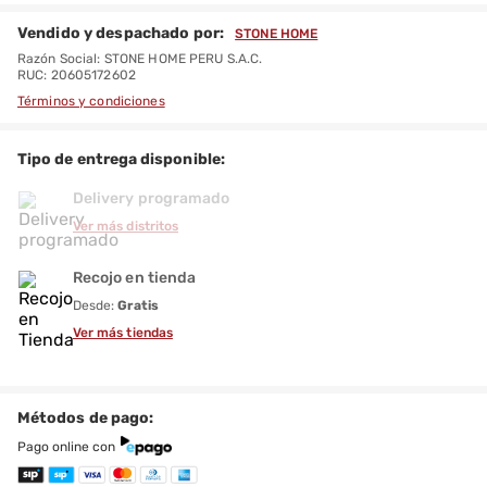
Vendido y despachado por:
STONE HOME
Razón Social: STONE HOME PERU S.A.C.
RUC: 20605172602
Términos y condiciones
Tipo de entrega disponible:
Delivery programado
Ver más distritos
Recojo en tienda
Desde:
Gratis
Ver más tiendas
Métodos de pago:
Pago online con