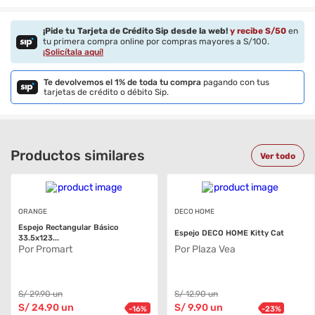
¡Pide tu Tarjeta de Crédito Sip desde la web!
y recibe S/
50
en
tu primera compra online por compras mayores a S/100.
¡Solicítala aquí!
Te devolvemos el 1% de toda tu compra
pagando con tus
tarjetas de crédito o débito Sip.
Productos similares
Ver todo
ORANGE
DECO HOME
Espejo Rectangular Básico
Espejo DECO HOME Kitty Cat
33.5x123...
Por Promart
Por Plaza Vea
S/
29
.90
un
S/
12
.90
un
S/
24
.90
un
S/
9
.90
un
-
16
%
-
23
%