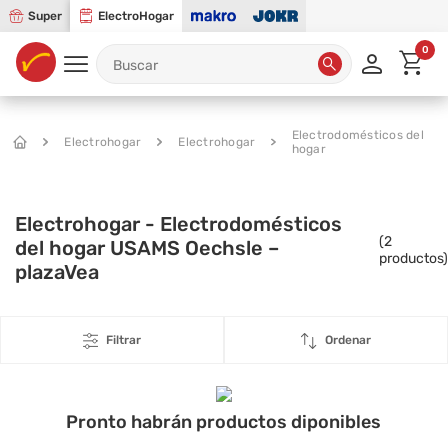
Super
ElectroHogar
0
Electrodomésticos del
Electrohogar
Electrohogar
hogar
Electrohogar - Electrodomésticos
(
2
del hogar USAMS Oechsle –
productos)
plazaVea
Filtrar
Ordenar
Pronto habrán productos diponibles