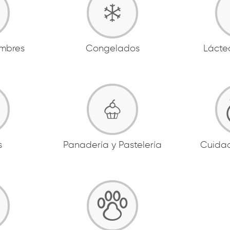
ambres
Congelados
Lácte
s
Panadería y Pastelería
Cuida