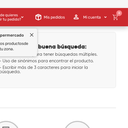
0
de quieres
Mis pedidos
Mi cuenta
ir tu pedido?
upermercado
 los productos
de
Tips para una buena búsqueda:
tu zona.
- Uso de comas para tener búsquedas múltiples.
- Uso de sinónimos para encontrar el producto.
- Escribir más de 3 caracteres para iniciar la
búsqueda.