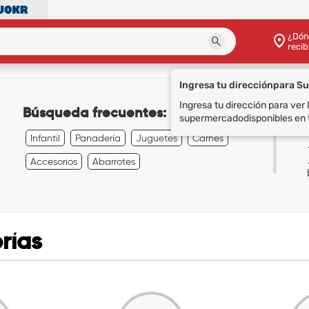
¿Dón
recib
Ingresa tu dirección
para S
Ingresa tu dirección para ver
Búsqueda frecuentes:
supermercado
disponibles en 
Infantil
Panadería
Juguetes
Carnes
Accesorios
Abarrotes
rías