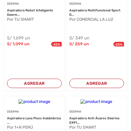
DEERMA
DEERMA
Aspiradora Robot Inteligente
Aspiradora Multifuncional Sport
Deerm...
D...
Por TU SMART
Por COMERCIAL LA LUZ
S/
1,699
un
S/
349
un
S/
1,099
un
S/
259
un
-
35
%
-
25
%
AGREGAR
AGREGAR
DEERMA
DEERMA
Aspiradora Lava Pisos Inalámbrica
Aspiradora Anti Ácaros Deerma
...
EX91...
Por 1+N PERÚ
Por TU SMART