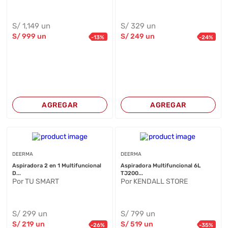
S/
1,149
un
S/
329
un
S/
999
un
S/
249
un
-
13
%
-
24
%
AGREGAR
AGREGAR
DEERMA
DEERMA
Aspiradora 2 en 1 Multifuncional
Aspiradora Multifuncional 6L
D...
TJ200...
Por TU SMART
Por KENDALL STORE
S/
299
un
S/
799
un
S/
219
un
S/
519
un
-
26
%
-
35
%