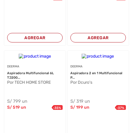
AGREGAR
AGREGAR
DEERMA
DEERMA
Aspiradora Multifuncional 6L
Aspiradora 2 en 1 Multifuncional
TJ200...
P...
Por TECH HOME STORE
Por Dcuro's
S/
799
un
S/
319
un
S/
519
un
S/
199
un
-
35
%
-
37
%