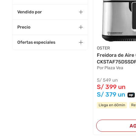
Vendido por
Precio
Ofertas especiales
OSTER
Freidora de Aire
CKSTAF75DSSDF 
Por Plaza Vea
S/
549
un
S/
399
un
S/
379
un
Llega en 60min
Re
A