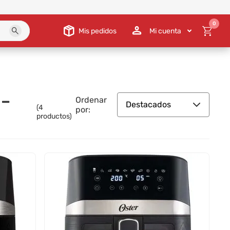
0
Mis pedidos
Mi cuenta
 –
Ordenar
Destacados
(
4
por:
productos)