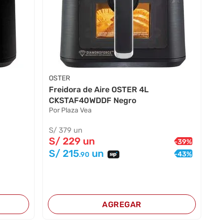
OSTER
Freidora de Aire OSTER 4L
CKSTAF40WDDF Negro
Por Plaza Vea
S/
379
un
S/
229
un
-
39
%
S/
215
un
-
43
%
.90
AGREGAR