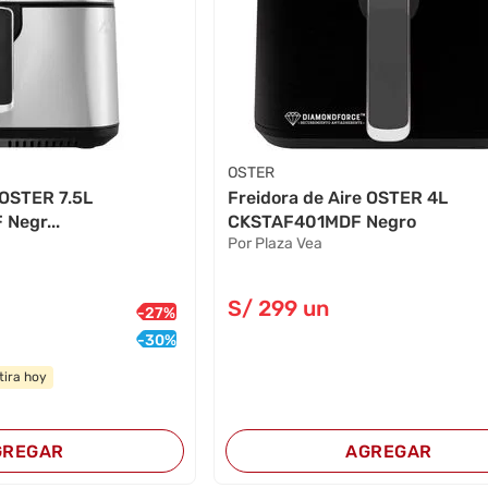
OSTER
 OSTER 7.5L
Freidora de Aire OSTER 4L
Negr...
CKSTAF401MDF Negro
Por Plaza Vea
S/
299
un
-
27
%
-
30
%
tira hoy
GREGAR
AGREGAR