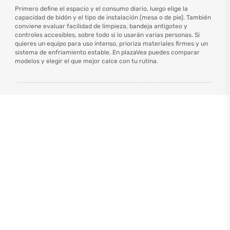
Primero define el espacio y el consumo diario, luego elige la
capacidad de bidón y el tipo de instalación (mesa o de pie). También
conviene evaluar facilidad de limpieza, bandeja antigoteo y
controles accesibles, sobre todo si lo usarán varias personas. Si
quieres un equipo para uso intenso, prioriza materiales firmes y un
sistema de enfriamiento estable. En plazaVea puedes comparar
modelos y elegir el que mejor calce con tu rutina.