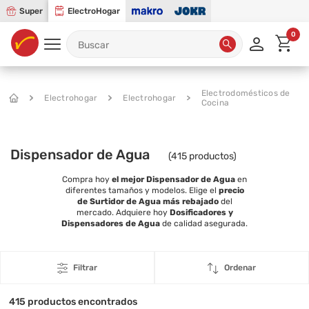
Super
ElectroHogar
0
Electrodomésticos de
Electrohogar
Electrohogar
Cocina
Dispensador de Agua
(
415
productos)
Compra hoy
el mejor Dispensador de Agua
en
diferentes tamaños y modelos. Elige el
precio
de Surtidor de Agua más rebajado
del
mercado. Adquiere hoy
Dosificadores y
Dispensadores de Agua
de calidad asegurada.
Filtrar
Ordenar
415
productos encontrados