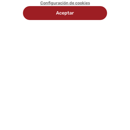
Configuración de cookies
Aceptar
Recojo
Delivery
Métodos
en
programado
de
tienda
pago
Comunícate con nosotros
Síguenos en: