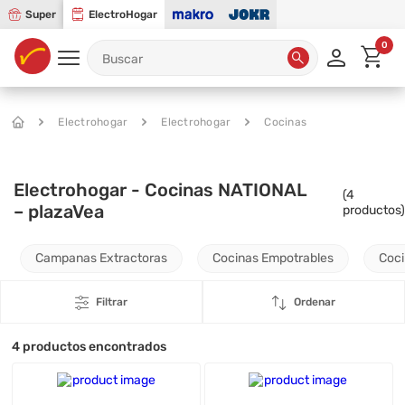
Super
ElectroHogar
0
Electrohogar
Electrohogar
Cocinas
Electrohogar - Cocinas NATIONAL
(
4
– plazaVea
productos)
Campanas Extractoras
Cocinas Empotrables
Coci
Filtrar
Ordenar
4
productos encontrados