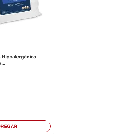
 Hipoalergénica
...
GREGAR