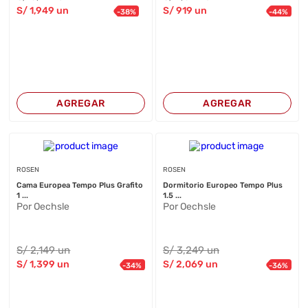
S/
1,949
un
S/
919
un
-
38
%
-
44
%
AGREGAR
AGREGAR
ROSEN
ROSEN
Cama Europea Tempo Plus Grafito
Dormitorio Europeo Tempo Plus
1 ...
1.5 ...
Por Oechsle
Por Oechsle
S/
2,149
un
S/
3,249
un
S/
1,399
un
S/
2,069
un
-
34
%
-
36
%