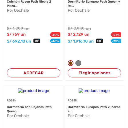
Colchón Rosen Path Niebla 2
Dormitorio Europeo Path Queen +
Plaza...
Re...
Por Oechsle
Por Oechsle
S/
1,299
un
S/
2,949
un
S/
769
un
S/
2,129
un
-
40
%
-
27
%
S/
692
.10
un
S/
1,916
.10
un
-
46
%
-
35
%
AGREGAR
Elegir opciones
ROSEN
ROSEN
Dormitorio con Cajones Path
Dormitorio Europeo Path 2 Plazas
Queen ...
+...
Por Oechsle
Por Oechsle