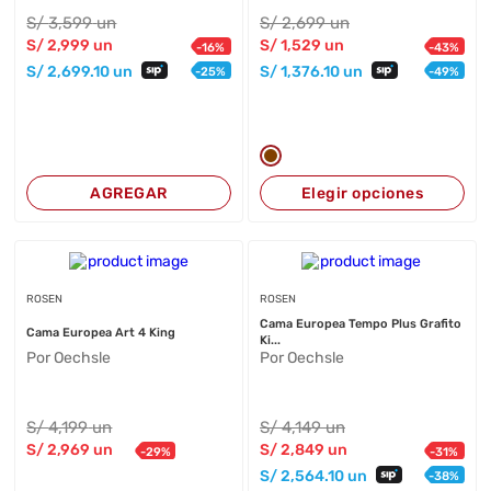
S/
3,599
un
S/
2,699
un
S/
2,999
un
S/
1,529
un
-
16
%
-
43
%
S/
2,699
.10
un
S/
1,376
.10
un
-
25
%
-
49
%
AGREGAR
Elegir opciones
ROSEN
ROSEN
Cama Europea Tempo Plus Grafito
Cama Europea Art 4 King
Ki...
Por Oechsle
Por Oechsle
S/
4,199
un
S/
4,149
un
S/
2,969
un
S/
2,849
un
-
29
%
-
31
%
S/
2,564
.10
un
-
38
%