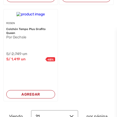
ROSEN
Colchón Tempo Plus Grafito
Queen
Por Oechsle
S/
2,749
un
S/
1,419
un
-
48
%
AGREGAR
21
Viendo
por página