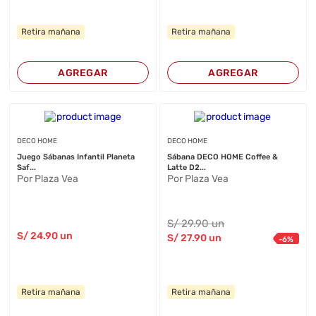
Retira mañana
Retira mañana
AGREGAR
AGREGAR
DECO HOME
DECO HOME
Juego Sábanas Infantil Planeta
Sábana DECO HOME Coffee &
Saf...
Latte D2...
Por Plaza Vea
Por Plaza Vea
S/
29
.90
un
S/
24
.90
un
S/
27
.90
un
-
6
%
Retira mañana
Retira mañana