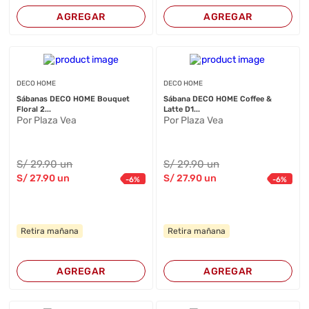
AGREGAR
AGREGAR
DECO HOME
DECO HOME
Sábanas DECO HOME Bouquet
Sábana DECO HOME Coffee &
Floral 2...
Latte D1...
Por Plaza Vea
Por Plaza Vea
S/
29
.90
un
S/
29
.90
un
S/
27
.90
un
S/
27
.90
un
-
6
%
-
6
%
Retira mañana
Retira mañana
AGREGAR
AGREGAR