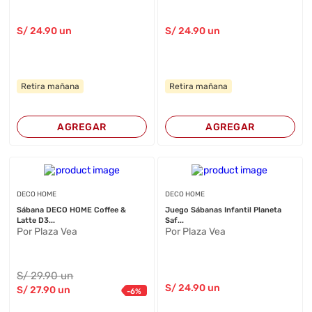
S/
24
.90
un
S/
24
.90
un
Retira mañana
Retira mañana
AGREGAR
AGREGAR
DECO HOME
DECO HOME
Sábana DECO HOME Coffee &
Juego Sábanas Infantil Planeta
Latte D3...
Saf...
Por Plaza Vea
Por Plaza Vea
S/
29
.90
un
S/
24
.90
un
S/
27
.90
un
-
6
%