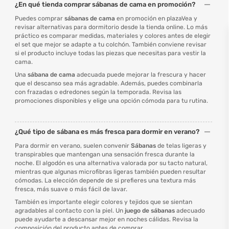
¿En qué tienda comprar sábanas de cama en promoción?
Puedes comprar
sábanas de cama
en promoción en plazaVea y
revisar alternativas para dormitorio desde la tienda online. Lo más
práctico es comparar medidas, materiales y colores antes de elegir
el set que mejor se adapte a tu colchón. También conviene revisar
si el producto incluye todas las piezas que necesitas para vestir la
cama.
Una
sábana de cama
adecuada puede mejorar la frescura y hacer
que el descanso sea más agradable. Además, puedes combinarla
con frazadas o edredones según la temporada. Revisa las
promociones disponibles y elige una opción cómoda para tu rutina.
¿Qué tipo de sábana es más fresca para dormir en verano?
Para dormir en verano, suelen convenir
Sábanas
de telas ligeras y
transpirables que mantengan una sensación fresca durante la
noche. El algodón es una alternativa valorada por su tacto natural,
mientras que algunas microfibras ligeras también pueden resultar
cómodas. La elección depende de si prefieres una textura más
fresca, más suave o más fácil de lavar.
También es importante elegir colores y tejidos que se sientan
agradables al contacto con la piel. Un
juego de sábanas
adecuado
puede ayudarte a descansar mejor en noches cálidas. Revisa la
composición del producto antes de comprar.