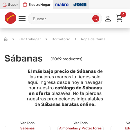
Super
ElectroHogar
0
Electrohogar
Dormitorio
Ropa de Cama
Sábanas
(
2069
productos)
El más bajo precio de Sábanas
de
las mejores marcas lo tienes solo
aquí. Ingresa desde hoy a navegar
por nuestro
catálogo de Sábanas
en
oferta
plazaVea. No te pierdas
nuestras promociones inigualables
de
Sábanas baratas online.
Ver Todo
Ver Todo
Ve
Sábanas
Almohadas y Protectores
Ed