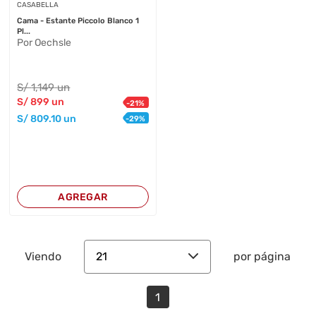
CASABELLA
Cama - Estante Piccolo Blanco 1
Pl...
Por Oechsle
S/
1,149
un
S/
899
un
-
21
%
S/
809
.10
un
-
29
%
AGREGAR
21
Viendo
por página
1