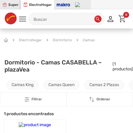
Super
ElectroHogar
0
Electrohogar
Dormitorio
Camas
Dormitorio - Camas CASABELLA –
(
1
plazaVea
productos)
Camas King
Camas Queen
Camas 2 Plazas
Filtrar
Ordenar
1
productos encontrados