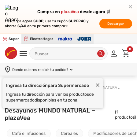
Compra en
Compra en
plazaVea
plazaVea
desde agora 🛒
desde agora 🛒
Descarga
Descarga
agora SHOP
agora SHOP
, usa tu cupón
, usa tu cupón
SUPER40
SUPER40
y
y
Descargar
Descargar
ahorra
ahorra
S/40
S/40
en tu primera compra✨
en tu primera compra✨
Super
ElectroHogar
0
Donde quieres recibir tu pedido?
Ingresa tu dirección
para Supermercado
Supermercado
Desayunos
MUNDO NATURAL
Ingresa tu dirección para ver los productos
de
supermercado
disponibles en tu zona.
Desayunos MUNDO NATURAL –
(
1
plazaVea
productos)
Café e Infusiones
Cereales
Modificadores de Lec