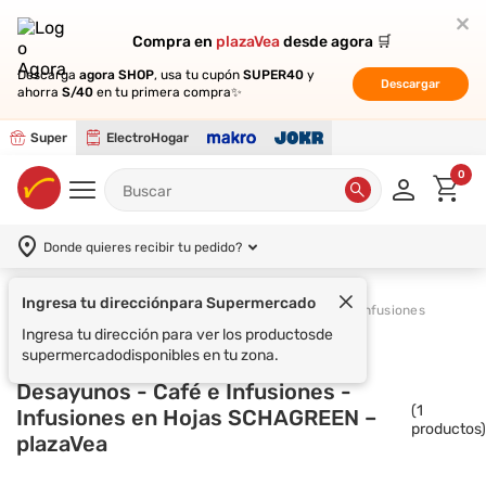
Compra en
Compra en
plazaVea
plazaVea
desde agora 🛒
desde agora 🛒
Descarga
Descarga
agora SHOP
agora SHOP
, usa tu cupón
, usa tu cupón
SUPER40
SUPER40
y
y
Descargar
Descargar
ahorra
ahorra
S/40
S/40
en tu primera compra✨
en tu primera compra✨
Super
ElectroHogar
0
Donde quieres recibir tu pedido?
Ingresa tu dirección
para Supermercado
Supermercado
Desayunos
Café e Infusiones
Ingresa tu dirección para ver los productos
de
supermercado
disponibles en tu zona.
Desayunos - Café e Infusiones -
(
1
Infusiones en Hojas SCHAGREEN –
productos)
plazaVea