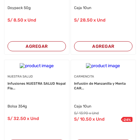
Doypack 50g
Caja 10un
S/
8
.50
x Und
S/
28
.50
x Und
AGREGAR
AGREGAR
NUESTRA SALUD
CARMENCITA
Infusiones NUESTRA SALUD Nopal
Infusión de Manzanilla y Menta
Fla...
CAR...
Bolsa 354g
Caja 10un
S/
13
.90
x Und
S/
32
.50
x Und
S/
10
.50
x Und
-
24
%