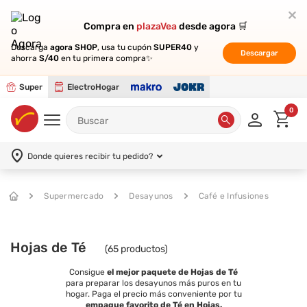
Compra en
Compra en
plazaVea
plazaVea
desde agora 🛒
desde agora 🛒
Descarga
Descarga
agora SHOP
agora SHOP
, usa tu cupón
, usa tu cupón
SUPER40
SUPER40
y
y
Descargar
Descargar
ahorra
ahorra
S/40
S/40
en tu primera compra✨
en tu primera compra✨
Super
ElectroHogar
0
Donde quieres recibir tu pedido?
Supermercado
Desayunos
Café e Infusiones
Hojas de Té
(
65
productos)
Consigue
el mejor paquete de Hojas de Té
para preparar los desayunos más puros en tu
hogar. Paga el precio más conveniente por tu
empaque favorito de Té en Hojas.