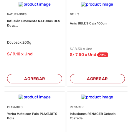
NATURANDES
BELL'S
Infusión Emoliente NATURANDES
Anís BELL'S Caja 100un
Doyp...
Doypack 200g
S/
8
.50
x Und
S/
9
.10
x Und
S/
7
.50
x Und
-
11
%
AGREGAR
AGREGAR
PLAYADITO
RENACER
Yerba Mate con Palo PLAYADITO
Infusiones RENACER Cebada
Bols...
Tostada ...